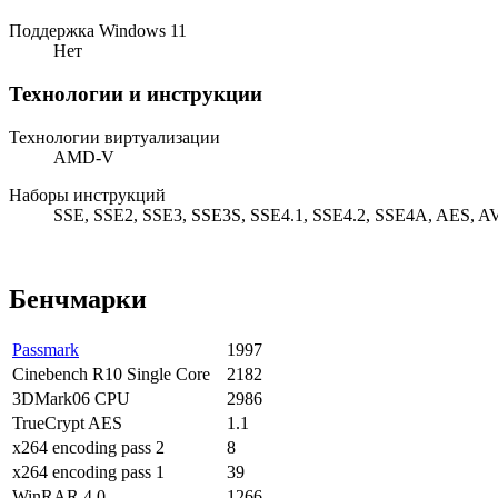
Поддержка Windows 11
Нет
Технологии и инструкции
Технологии виртуализации
AMD-V
Наборы инструкций
SSE, SSE2, SSE3, SSE3S, SSE4.1, SSE4.2, SSE4A, AES, 
Бенчмарки
Passmark
1997
Cinebench R10 Single Core
2182
3DMark06 CPU
2986
TrueCrypt AES
1.1
x264 encoding pass 2
8
x264 encoding pass 1
39
WinRAR 4.0
1266