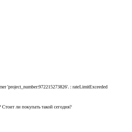
nsumer 'project_number:972215273826'. : rateLimitExceeded
 Стоит ли покупать такой сегодня?