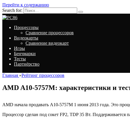
Перейти к содержанию
Search for:
Процессоры
Сравнение процессоров
Видеокарты
Сравнение видеокарт
Игры
Бенчмарки
Тесты
Партнёрство
Главная
»
Рейтинг процессоров
AMD A10-5757M: характеристики и тес
AMD начала продавать A10-5757M 1 июня 2013 года. Это процесс
Процессор сделан под сокет FP2, TDP 35 Вт. Поддерживается 