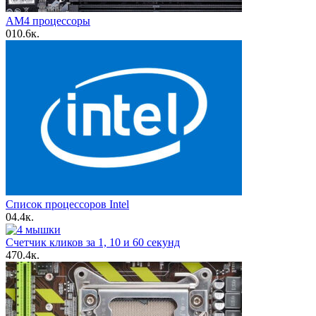
AM4 процессоры
0
10.6к.
Список процессоров Intel
0
4.4к.
Счетчик кликов за 1, 10 и 60 секунд
4
70.4к.