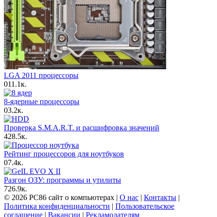
LGA 2011 процессоры
0
11.1к.
8-ядерные процессоры
0
3.2к.
Проверка S.M.A.R.T. и расшифровка значений
4
28.5к.
Рейтинг процессоров для ноутбуков
0
7.4к.
Разгон ОЗУ: программы и утилиты
7
26.9к.
© 2026 PC86 сайт о компьютерах |
О нас
|
Контакты
|
Политика конфиденциальности
|
Пользовательское
соглашение
|
Вакансии
|
Рекламодателям