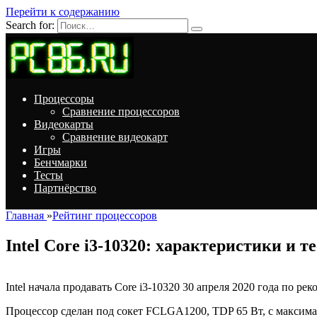
Перейти к содержанию
Search for:
Процессоры
Сравнение процессоров
Видеокарты
Сравнение видеокарт
Игры
Бенчмарки
Тесты
Партнёрство
Главная
»
Рейтинг процессоров
Intel Core i3-10320: характеристики и т
Intel начала продавать Core i3-10320 30 апреля 2020 года по р
Процессор сделан под сокет FCLGA1200, TDP 65 Вт, с максим