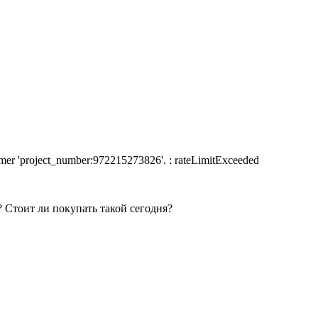
nsumer 'project_number:972215273826'. : rateLimitExceeded
 Стоит ли покупать такой сегодня?