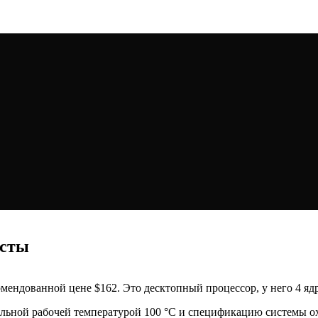
есты
екомендованной цене $162. Это десктопный процессор, у него 4 яд
альной рабочей температурой 100 °C и спецификацию системы 