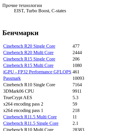
Прочие технологии
EIST, Turbo Boost, C-states
Бенчмарки
Cinebench R20 Single Core
477
Cinebench R20 Multi Core
2444
Cinebench R15 Single Core
206
Cinebench R15 Multi Core
1080
iGPU - FP32 Performance GFLOPS
461
Passmark
10093
Cinebench R10 Single Core
7164
3DMark06 CPU
9911
TrueCrypt AES
5.3
x264 encoding pass 2
59
x264 encoding pass 1
218
Cinebench R11.5 Multi Core
11
Cinebench R11.5 Single Core
2.1
Cinebench R10 Multi Core
28383