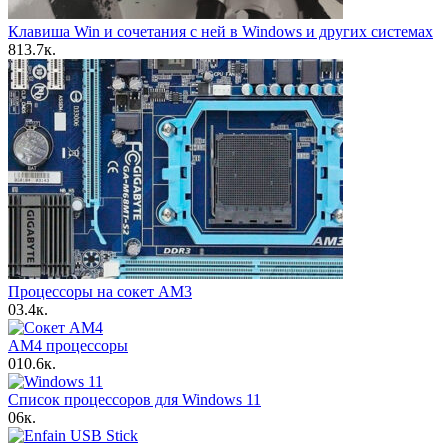
Клавиша Win и сочетания с ней в Windows и других системах
8
13.7к.
Процессоры на сокет AM3
0
3.4к.
AM4 процессоры
0
10.6к.
Список процессоров для Windows 11
0
6к.