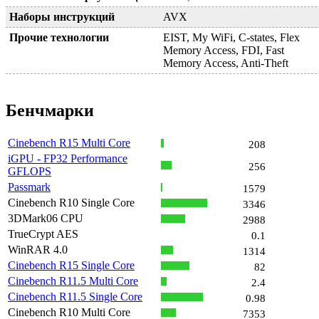
Наборы инструкций
AVX
Прочие технологии
EIST, My WiFi, C-states, Flex
Memory Access, FDI, Fast
Memory Access, Anti-Theft
Бенчмарки
Cinebench R15 Multi Core
208
iGPU - FP32 Performance
256
GFLOPS
Passmark
1579
Cinebench R10 Single Core
3346
3DMark06 CPU
2988
TrueCrypt AES
0.1
WinRAR 4.0
1314
Cinebench R15 Single Core
82
Cinebench R11.5 Multi Core
2.4
Cinebench R11.5 Single Core
0.98
Cinebench R10 Multi Core
7353