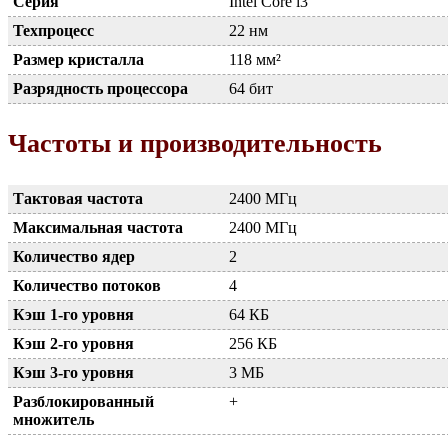
Серия
Intel Core i3
Техпроцесс
22 нм
Размер кристалла
118 мм²
Разрядность процессора
64 бит
Частоты и производительность
Тактовая частота
2400 МГц
Максимальная частота
2400 МГц
Количество ядер
2
Количество потоков
4
Кэш 1-го уровня
64 КБ
Кэш 2-го уровня
256 КБ
Кэш 3-го уровня
3 МБ
Разблокированный
+
множитель