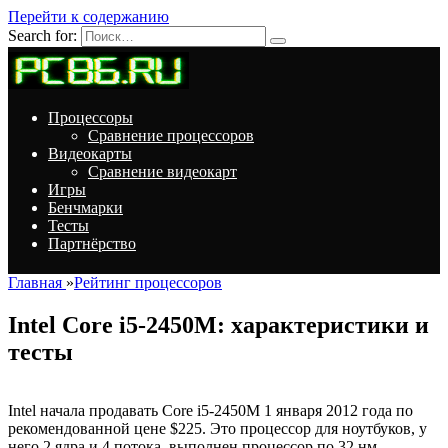
Перейти к содержанию
Search for:
Процессоры
Сравнение процессоров
Видеокарты
Сравнение видеокарт
Игры
Бенчмарки
Тесты
Партнёрство
Главная
»
Рейтинг процессоров
Intel Core i5-2450M: характеристики и
тесты
Intel начала продавать Core i5-2450M 1 января 2012 года по
рекомендованной цене $225. Это процессор для ноутбуков, у
него 2 ядра и 4 потока, выполнен процессор по 32 нм