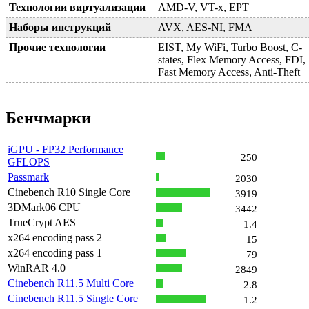
Технологии виртуализации
AMD-V, VT-x, EPT
Наборы инструкций
AVX, AES-NI, FMA
Прочие технологии
EIST, My WiFi, Turbo Boost, C-
states, Flex Memory Access, FDI,
Fast Memory Access, Anti-Theft
Бенчмарки
iGPU - FP32 Performance
250
GFLOPS
Passmark
2030
Cinebench R10 Single Core
3919
3DMark06 CPU
3442
TrueCrypt AES
1.4
x264 encoding pass 2
15
x264 encoding pass 1
79
WinRAR 4.0
2849
Cinebench R11.5 Multi Core
2.8
Cinebench R11.5 Single Core
1.2