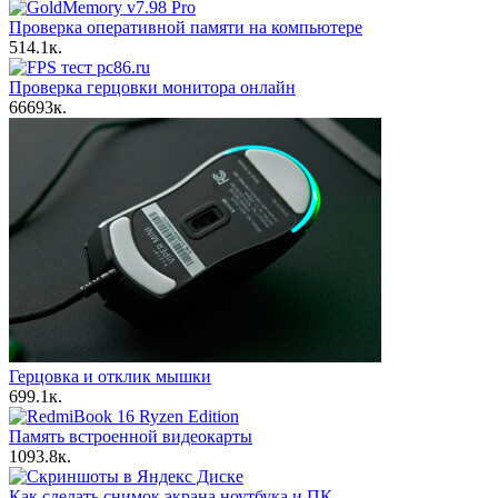
Проверка оперативной памяти на компьютере
5
14.1к.
Проверка герцовки монитора онлайн
66
693к.
Герцовка и отклик мышки
6
99.1к.
Память встроенной видеокарты
10
93.8к.
Как сделать снимок экрана ноутбука и ПК