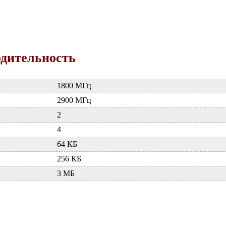
одительность
1800 МГц
2900 МГц
2
4
64 КБ
256 КБ
3 МБ