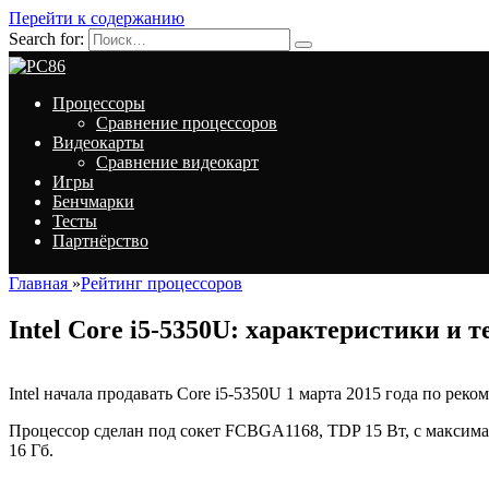
Перейти к содержанию
Search for:
Процессоры
Сравнение процессоров
Видеокарты
Сравнение видеокарт
Игры
Бенчмарки
Тесты
Партнёрство
Главная
»
Рейтинг процессоров
Intel Core i5-5350U: характеристики и 
Intel начала продавать Core i5-5350U 1 марта 2015 года по рек
Процессор сделан под сокет FCBGA1168, TDP 15 Вт, с максим
16 Гб.