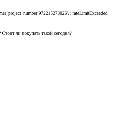
nsumer 'project_number:972215273826'. : rateLimitExceeded
 Стоит ли покупать такой сегодня?