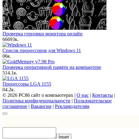
Проверка герцовки монитора онлайн
66
693к.
Список процессоров для Windows 11
0
6к.
Проверка оперативной памяти на компьютере
5
14.1к.
Процессоры LGA 1155
0
4.2к.
© 2026 PC86 сайт о компьютерах |
О нас
|
Контакты
|
Политика конфиденциальности
|
Пользовательское
соглашение
|
Вакансии
|
Рекламодателям
Insert