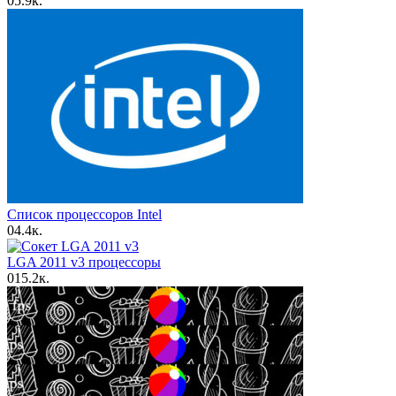
0
5.9к.
Список процессоров Intel
0
4.4к.
LGA 2011 v3 процессоры
0
15.2к.