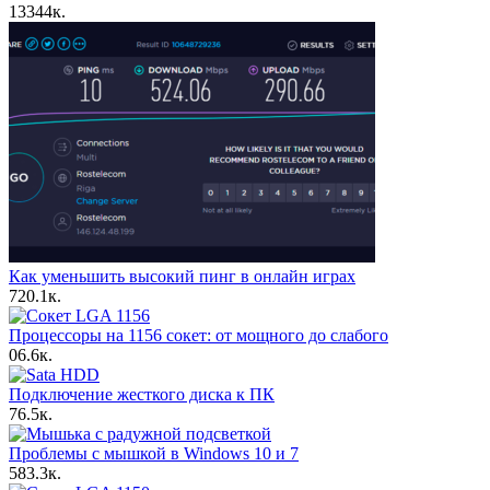
13
344к.
Как уменьшить высокий пинг в онлайн играх
7
20.1к.
Процессоры на 1156 сокет: от мощного до слабого
0
6.6к.
Подключение жесткого диска к ПК
7
6.5к.
Проблемы с мышкой в Windows 10 и 7
5
83.3к.