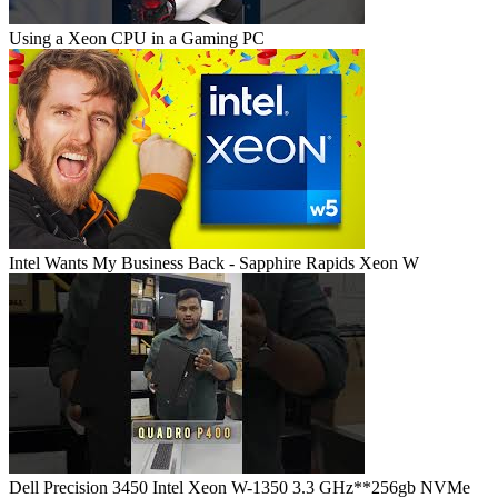
Using a Xeon CPU in a Gaming PC
Intel Wants My Business Back - Sapphire Rapids Xeon W
Dell Precision 3450 Intel Xeon W-1350 3.3 GHz**256gb NVMe