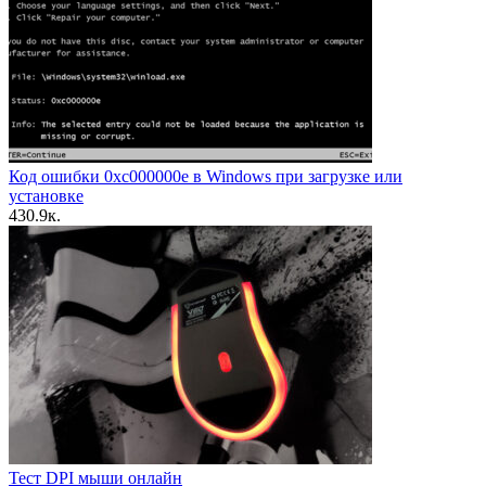
Код ошибки 0xc000000e в Windows при загрузке или
установке
4
30.9к.
Тест DPI мыши онлайн