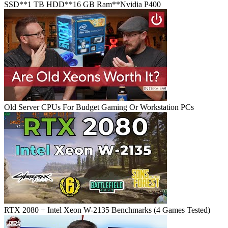
SSD**1 TB HDD**16 GB Ram**Nvidia P400
Old Server CPUs For Budget Gaming Or Workstation PCs
RTX 2080 + Intel Xeon W-2135 Benchmarks (4 Games Tested)