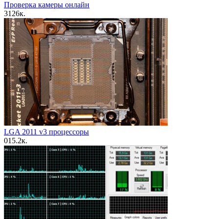
Проверка камеры онлайн
3
126к.
LGA 2011 v3 процессоры
0
15.2к.