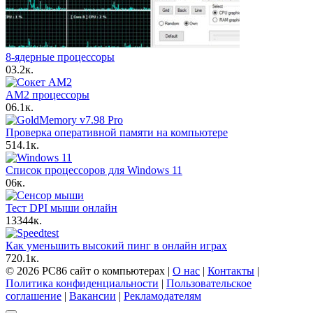
8-ядерные процессоры
0
3.2к.
AM2 процессоры
0
6.1к.
Проверка оперативной памяти на компьютере
5
14.1к.
Список процессоров для Windows 11
0
6к.
Тест DPI мыши онлайн
13
344к.
Как уменьшить высокий пинг в онлайн играх
7
20.1к.
© 2026 PC86 сайт о компьютерах |
О нас
|
Контакты
|
Политика конфиденциальности
|
Пользовательское
соглашение
|
Вакансии
|
Рекламодателям