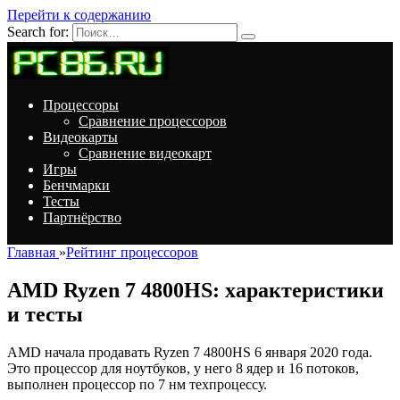
Перейти к содержанию
Search for:
Процессоры
Сравнение процессоров
Видеокарты
Сравнение видеокарт
Игры
Бенчмарки
Тесты
Партнёрство
Главная
»
Рейтинг процессоров
AMD Ryzen 7 4800HS: характеристики
и тесты
AMD начала продавать Ryzen 7 4800HS 6 января 2020 года.
Это процессор для ноутбуков, у него 8 ядер и 16 потоков,
выполнен процессор по 7 нм техпроцессу.