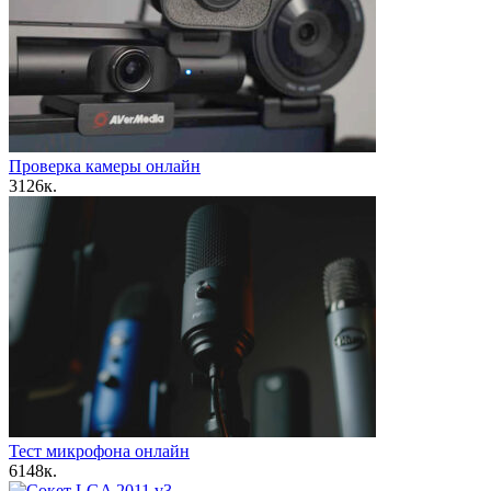
Проверка камеры онлайн
3
126к.
Тест микрофона онлайн
6
148к.