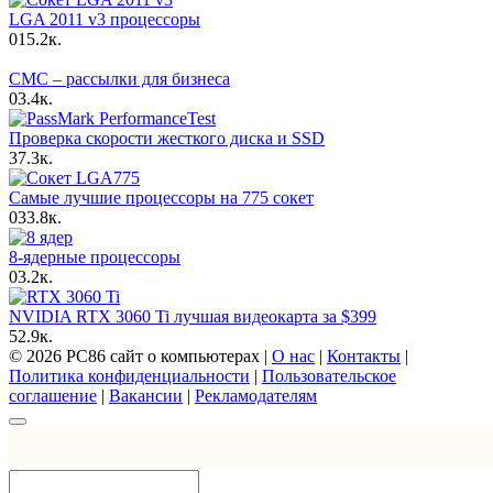
LGA 2011 v3 процессоры
0
15.2к.
СМС – рассылки для бизнеса
0
3.4к.
Проверка скорости жесткого диска и SSD
3
7.3к.
Самые лучшие процессоры на 775 сокет
0
33.8к.
8-ядерные процессоры
0
3.2к.
NVIDIA RTX 3060 Ti лучшая видеокарта за $399
5
2.9к.
© 2026 PC86 сайт о компьютерах |
О нас
|
Контакты
|
Политика конфиденциальности
|
Пользовательское
соглашение
|
Вакансии
|
Рекламодателям