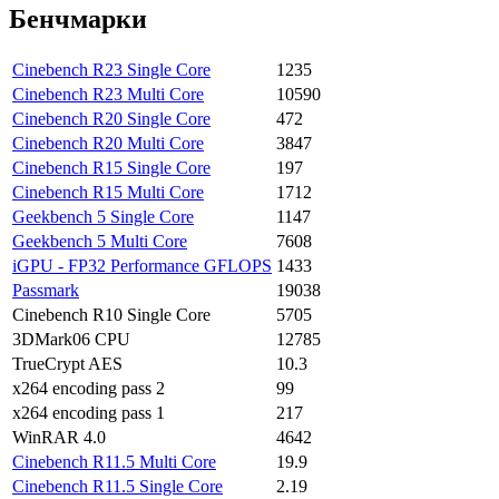
Бенчмарки
Cinebench R23 Single Core
1235
Cinebench R23 Multi Core
10590
Cinebench R20 Single Core
472
Cinebench R20 Multi Core
3847
Cinebench R15 Single Core
197
Cinebench R15 Multi Core
1712
Geekbench 5 Single Core
1147
Geekbench 5 Multi Core
7608
iGPU - FP32 Performance GFLOPS
1433
Passmark
19038
Cinebench R10 Single Core
5705
3DMark06 CPU
12785
TrueCrypt AES
10.3
x264 encoding pass 2
99
x264 encoding pass 1
217
WinRAR 4.0
4642
Cinebench R11.5 Multi Core
19.9
Cinebench R11.5 Single Core
2.19