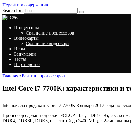
Перейти к содержанию
Search for:
Процессоры
Сравнение процессоров
Видеокарты
Сравнение видеокарт
Игры
Бенчмарки
Тесты
Партнёрство
Главная
»
Рейтинг процессоров
Intel Core i7-7700K: характеристики и 
Intel начала продавать Core i7-7700K 3 января 2017 года по ре
Процессор сделан под сокет FCLGA1151, TDP 91 Вт, с максим
DDR4, DDR3L, DDR3, с частотой до 2400 МГц, в 2-канальном 