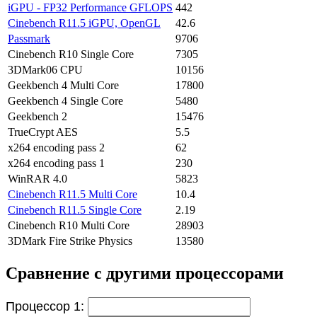
iGPU - FP32 Performance GFLOPS
442
Cinebench R11.5 iGPU, OpenGL
42.6
Passmark
9706
Cinebench R10 Single Core
7305
3DMark06 CPU
10156
Geekbench 4 Multi Core
17800
Geekbench 4 Single Core
5480
Geekbench 2
15476
TrueCrypt AES
5.5
x264 encoding pass 2
62
x264 encoding pass 1
230
WinRAR 4.0
5823
Cinebench R11.5 Multi Core
10.4
Cinebench R11.5 Single Core
2.19
Cinebench R10 Multi Core
28903
3DMark Fire Strike Physics
13580
Сравнение с другими процессорами
Процессор 1: