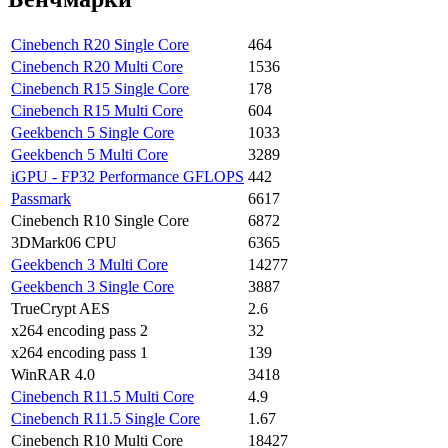
Cinebench R20 Single Core
464
Cinebench R20 Multi Core
1536
Cinebench R15 Single Core
178
Cinebench R15 Multi Core
604
Geekbench 5 Single Core
1033
Geekbench 5 Multi Core
3289
iGPU - FP32 Performance GFLOPS
442
Passmark
6617
Cinebench R10 Single Core
6872
3DMark06 CPU
6365
Geekbench 3 Multi Core
14277
Geekbench 3 Single Core
3887
TrueCrypt AES
2.6
x264 encoding pass 2
32
x264 encoding pass 1
139
WinRAR 4.0
3418
Cinebench R11.5 Multi Core
4.9
Cinebench R11.5 Single Core
1.67
Cinebench R10 Multi Core
18427