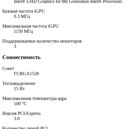
Intel® UHD Graphics for 8th Generation Intel® Processors
Базовая частота iGPU
0.3 МГц
Максимальная частота iGPU
1150 МГц
Поддержеваемое количество мониторов
3
Совместимость
Сокет
FCBGA1528
Тепловыделение
15 Вт
Максимальная температура ядра
100 °C
Версия PCI-Express
3.0
Количество линий PCI