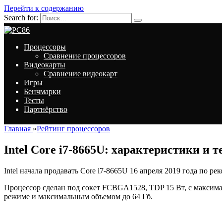
Перейти к содержанию
Search for:
Процессоры
Сравнение процессоров
Видеокарты
Сравнение видеокарт
Игры
Бенчмарки
Тесты
Партнёрство
Главная
»
Рейтинг процессоров
Intel Core i7-8665U: характеристики и 
Intel начала продавать Core i7-8665U 16 апреля 2019 года по р
Процессор сделан под сокет FCBGA1528, TDP 15 Вт, с максима
режиме и максимальным объемом до 64 Гб.