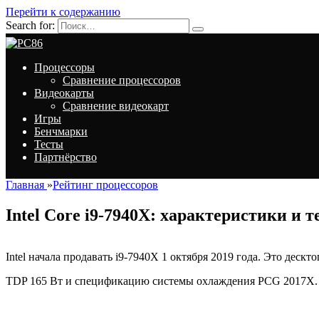
Перейти к содержанию
Search for:
Процессоры
Сравнение процессоров
Видеокарты
Сравнение видеокарт
Игры
Бенчмарки
Тесты
Партнёрство
Главная
»
Рейтинг процессоров
Intel Core i9-7940X: характеристики и 
Intel начала продавать i9-7940X 1 октября 2019 года. Это дескт
TDP 165 Вт и спецификацию системы охлаждения PCG 2017X. П