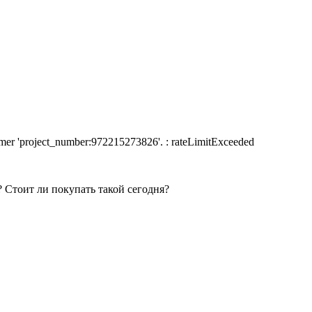
nsumer 'project_number:972215273826'. : rateLimitExceeded
 Стоит ли покупать такой сегодня?