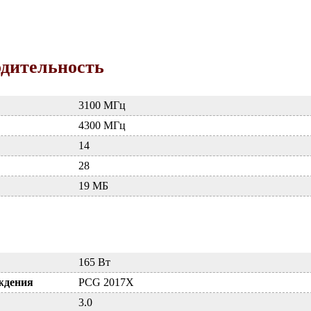
одительность
3100 МГц
4300 МГц
14
28
19 МБ
165 Вт
ждения
PCG 2017X
3.0