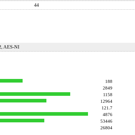
44
2, AES-NI
188
2849
1158
12964
121.7
4876
53446
26804