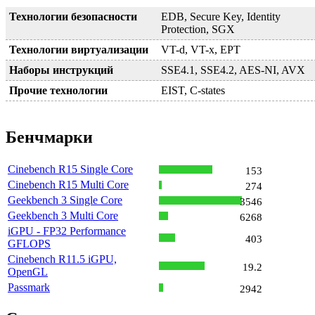
Технологии безопасности
EDB, Secure Key, Identity
Protection, SGX
Технологии виртуализации
VT-d, VT-x, EPT
Наборы инструкций
SSE4.1, SSE4.2, AES-NI, AVX
Прочие технологии
EIST, C-states
Бенчмарки
Cinebench R15 Single Core
153
Cinebench R15 Multi Core
274
Geekbench 3 Single Core
3546
Geekbench 3 Multi Core
6268
iGPU - FP32 Performance
403
GFLOPS
Cinebench R11.5 iGPU,
19.2
OpenGL
Passmark
2942