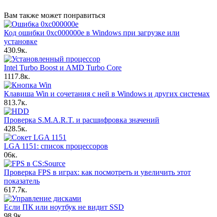
Вам также может понравиться
Код ошибки 0xc000000e в Windows при загрузке или
установке
4
30.9к.
Intel Turbo Boost и AMD Turbo Core
11
17.8к.
Клавиша Win и сочетания с ней в Windows и других системах
8
13.7к.
Проверка S.M.A.R.T. и расшифровка значений
4
28.5к.
LGA 1151: список процессоров
0
6к.
Проверка FPS в играх: как посмотреть и увеличить этот
показатель
6
17.7к.
Если ПК или ноутбук не видит SSD
9
8.9к.