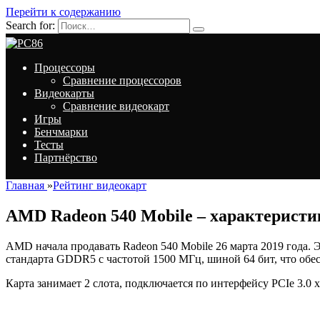
Перейти к содержанию
Search for:
Процессоры
Сравнение процессоров
Видеокарты
Сравнение видеокарт
Игры
Бенчмарки
Тесты
Партнёрство
Главная
»
Рейтинг видеокарт
AMD Radeon 540 Mobile – характеристи
AMD начала продавать Radeon 540 Mobile 26 марта 2019 года. Э
стандарта GDDR5 с частотой 1500 МГц, шиной 64 бит, что обе
Карта занимает 2 слота, подключается по интерфейсу PCIe 3.0