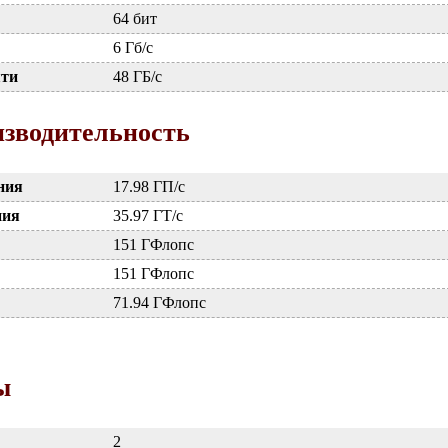
64 бит
6 Гб/с
яти
48 ГБ/с
зводительность
ния
17.98 ГП/с
ния
35.97 ГТ/с
151 ГФлопс
151 ГФлопс
71.94 ГФлопс
ы
2