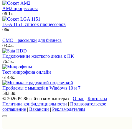
AM2 процессоры
0
6.1к.
LGA 1151: список процессоров
0
6к.
СМС – рассылки для бизнеса
0
3.4к.
Подключение жесткого диска к ПК
7
6.5к.
Тест микрофона онлайн
6
148к.
Проблемы с мышкой в Windows 10 и 7
5
83.3к.
© 2026 PC86 сайт о компьютерах |
О нас
|
Контакты
|
Политика конфиденциальности
|
Пользовательское
соглашение
|
Вакансии
|
Рекламодателям