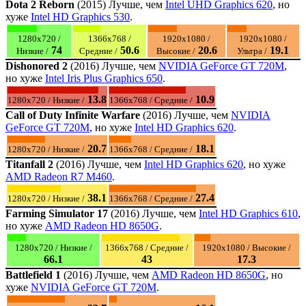
Dota 2 Reborn
(2015) Лучше, чем
Intel UHD Graphics 620
, но
хуже
Intel HD Graphics 530
.
1280x720 /
1366x768 /
1920x1080 /
1920x1080 /
74
50.6
20.6
19.1
Низкие /
Средние /
Высокие /
Ультра /
Dishonored 2
(2016) Лучше, чем
NVIDIA GeForce GT 720M
,
но хуже
Intel Iris Plus Graphics 650
.
13.8
10.9
1280x720 / Низкие /
1366x768 / Средние /
Call of Duty Infinite Warfare
(2016) Лучше, чем
NVIDIA
GeForce GT 720M
, но хуже
Intel HD Graphics 620
.
20.7
18.1
1280x720 / Низкие /
1366x768 / Средние /
Titanfall 2
(2016) Лучше, чем
Intel HD Graphics 620
, но хуже
AMD Radeon R7 M460
.
38.1
27.4
1280x720 / Низкие /
1366x768 / Средние /
Farming Simulator 17
(2016) Лучше, чем
Intel HD Graphics 610
,
но хуже
AMD Radeon HD 8650G
.
1280x720 / Низкие /
1366x768 / Средние /
1920x1080 / Высокие /
66.1
43
17.3
Battlefield 1
(2016) Лучше, чем
AMD Radeon HD 8650G
, но
хуже
NVIDIA GeForce GT 720M
.