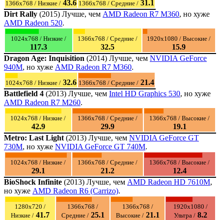
43.6
31.1
1366x768 / Низкие /
1366x768 / Средние /
Dirt Rally
(2015) Лучше, чем
AMD Radeon R7 M360
, но хуже
AMD Radeon 520
.
1024x768 / Низкие /
1366x768 / Средние /
1920x1080 / Высокие /
117.3
32.5
15.9
Dragon Age: Inquisition
(2014) Лучше, чем
NVIDIA GeForce
940M
, но хуже
AMD Radeon R7 M360
.
32.6
21.4
1024x768 / Низкие /
1366x768 / Средние /
Battlefield 4
(2013) Лучше, чем
Intel HD Graphics 530
, но хуже
AMD Radeon R7 M260
.
1024x768 / Низкие /
1366x768 / Средние /
1366x768 / Высокие /
42.9
29.9
19.1
Metro: Last Light
(2013) Лучше, чем
NVIDIA GeForce GT
730M
, но хуже
NVIDIA GeForce GT 740M
.
1024x768 / Низкие /
1366x768 / Средние /
1366x768 / Высокие /
29.1
21.2
12.4
BioShock Infinite
(2013) Лучше, чем
AMD Radeon HD 7610M
,
но хуже
AMD Radeon R6 (Carrizo)
.
1280x720 /
1366x768 /
1366x768 /
1920x1080 /
41.7
25.1
21.1
8.2
Низкие /
Средние /
Высокие /
Ультра /