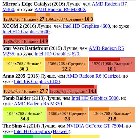
Mirror's Edge Catalyst
(2016) Лучше, чем
AMD Radeon R7
M360
, но хуже
AMD Radeon R9 M280X
.
27
16.3
1280x720 / Низкие /
1366x768 / Средние /
XCOM 2
(2016) Лучше, чем
Intel HD Graphics 4600
, но хуже
Intel HD Graphics 5600
.
14.9
1280x720 / Низкие /
Star Wars Battlefront
(2015) Лучше, чем
AMD Radeon R5
M255
, но хуже
Intel HD Graphics 620
.
1024x768 / Низкие /
1366x768 / Средние /
1920x1080 / Высокие /
36.3
22.2
10.1
Anno 2205
(2015) Лучше, чем
AMD Radeon R6 (Carrizo)
, но
хуже
Intel Iris Graphics 6100
.
27.7
14.1
1024x768 / Низкие /
1366x768 / Средние /
Tomb Raider
(2013) Лучше, чем
Intel HD Graphics 5000
, но
хуже
AMD Radeon R5 M330
.
1024x768 / Низкие /
1366x768 / Средние /
1366x768 / Высокие /
54.8
28
21.5
The Sims 4
(2014) Лучше, чем
NVIDIA GeForce GT 750M
, но
хуже
Intel HD Graphics (Haswell)
.