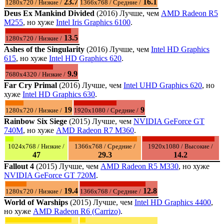
23.7
16.1
1280x720 / Низкие /
1366x768 / Средние /
Deus Ex Mankind Divided
(2016) Лучше, чем
AMD Radeon R5
M255
, но хуже
Intel Iris Graphics 6100
.
13.5
1280x720 / Низкие /
Ashes of the Singularity
(2016) Лучше, чем
Intel HD Graphics
615
, но хуже
Intel HD Graphics 620
.
9.9
7680x4320 / Низкие /
Far Cry Primal
(2016) Лучше, чем
Intel UHD Graphics 620
, но
хуже
Intel HD Graphics 630
.
19
9
1280x720 / Низкие /
1920x1080 / Средние /
Rainbow Six Siege
(2015) Лучше, чем
NVIDIA GeForce GT
740M
, но хуже
AMD Radeon R7 M360
.
1024x768 / Низкие /
1366x768 / Средние /
1920x1080 / Высокие /
47
29.3
14.2
Fallout 4
(2015) Лучше, чем
AMD Radeon R5 M330
, но хуже
NVIDIA GeForce GT 720M
.
19.4
12.8
1280x720 / Низкие /
1366x768 / Средние /
World of Warships
(2015) Лучше, чем
Intel HD Graphics 4400
,
но хуже
AMD Radeon R6 (Carrizo)
.