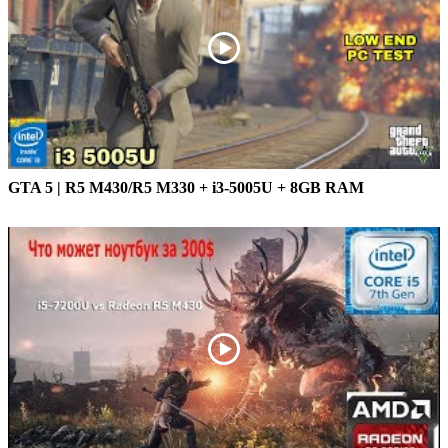
GTA 5 | R5 M430/R5 M330 + i3-5005U + 8GB RAM