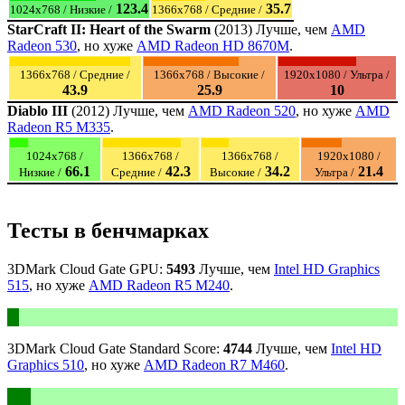
123.4
35.7
1024x768 / Низкие /
1366x768 / Средние /
StarCraft II: Heart of the Swarm
(2013) Лучше, чем
AMD
Radeon 530
, но хуже
AMD Radeon HD 8670M
.
1366x768 / Средние /
1366x768 / Высокие /
1920x1080 / Ультра /
43.9
25.9
10
Diablo III
(2012) Лучше, чем
AMD Radeon 520
, но хуже
AMD
Radeon R5 M335
.
1024x768 /
1366x768 /
1366x768 /
1920x1080 /
66.1
42.3
34.2
21.4
Низкие /
Средние /
Высокие /
Ультра /
Тесты в бенчмарках
3DMark Cloud Gate GPU:
5493
Лучше, чем
Intel HD Graphics
515
, но хуже
AMD Radeon R5 M240
.
3DMark Cloud Gate Standard Score:
4744
Лучше, чем
Intel HD
Graphics 510
, но хуже
AMD Radeon R7 M460
.