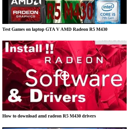
Test Games on laptop GTA V AMD Radeon R5 M430
How to download amd radeon R5 M430 drivers