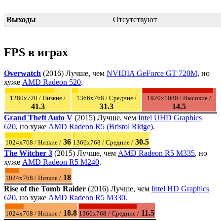
Выходы
Отсутствуют
FPS в играх
Overwatch
(2016) Лучше, чем
NVIDIA GeForce GT 720M
, но
хуже
AMD Radeon 520
.
1280x720 / Низкие /
1366x768 / Средние /
1920x1080 / Высокие /
41.3
31.3
14.5
Grand Theft Auto V
(2015) Лучше, чем
Intel UHD Graphics
620
, но хуже
AMD Radeon R5 (Bristol Ridge)
.
36
30.5
1024x768 / Низкие /
1366x768 / Средние /
The Witcher 3
(2015) Лучше, чем
AMD Radeon R5 M335
, но
хуже
AMD Radeon R5 M240
.
18
1024x768 / Низкие /
Rise of the Tomb Raider
(2016) Лучше, чем
Intel HD Graphics
620
, но хуже
AMD Radeon R5 M330
.
18.8
11.5
1024x768 / Низкие /
1366x768 / Средние /