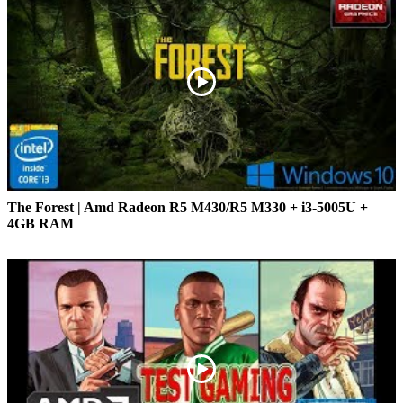
The Forest | Amd Radeon R5 M430/R5 M330 + i3-5005U +
4GB RAM