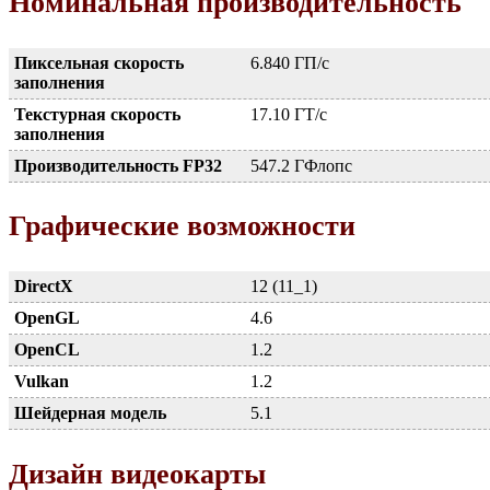
Номинальная производительность
Пиксельная скорость
6.840 ГП/с
заполнения
Текстурная скорость
17.10 ГТ/с
заполнения
Производительность FP32
547.2 ГФлопс
Графические возможности
DirectX
12 (11_1)
OpenGL
4.6
OpenCL
1.2
Vulkan
1.2
Шейдерная модель
5.1
Дизайн видеокарты