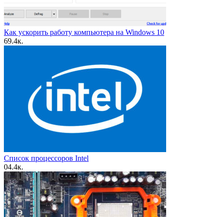
Как ускорить работу компьютера на Windows 10
6
9.4к.
Список процессоров Intel
0
4.4к.