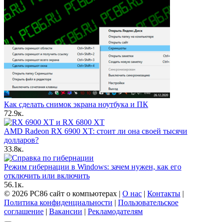
Как сделать снимок экрана ноутбука и ПК
7
2.9к.
AMD Radeon RX 6900 XT: стоит ли она своей тысячи
долларов?
3
3.8к.
Режим гибернации в Windows: зачем нужен, как его
отключить или включить
5
6.1к.
© 2026 PC86 сайт о компьютерах |
О нас
|
Контакты
|
Политика конфиденциальности
|
Пользовательское
соглашение
|
Вакансии
|
Рекламодателям