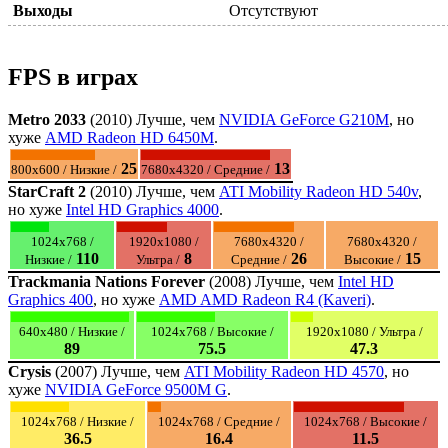
Выходы
Отсутствуют
FPS в играх
Metro 2033
(2010) Лучше, чем
NVIDIA GeForce G210M
, но
хуже
AMD Radeon HD 6450M
.
25
13
800x600 / Низкие /
7680x4320 / Средние /
StarCraft 2
(2010) Лучше, чем
ATI Mobility Radeon HD 540v
,
но хуже
Intel HD Graphics 4000
.
1024x768 /
1920x1080 /
7680x4320 /
7680x4320 /
110
8
26
15
Низкие /
Ультра /
Средние /
Высокие /
Trackmania Nations Forever
(2008) Лучше, чем
Intel HD
Graphics 400
, но хуже
AMD AMD Radeon R4 (Kaveri)
.
640x480 / Низкие /
1024x768 / Высокие /
1920x1080 / Ультра /
89
75.5
47.3
Crysis
(2007) Лучше, чем
ATI Mobility Radeon HD 4570
, но
хуже
NVIDIA GeForce 9500M G
.
1024x768 / Низкие /
1024x768 / Средние /
1024x768 / Высокие /
36.5
16.4
11.5