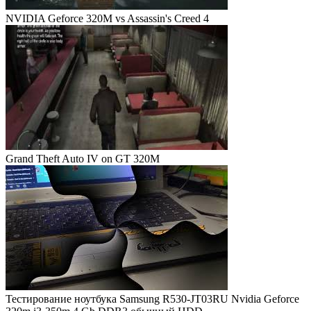
NVIDIA Geforce 320M vs Assassin's Creed 4
Grand Theft Auto IV on GT 320M
Тестирование ноутбука Samsung R530-JT03RU Nvidia Geforce