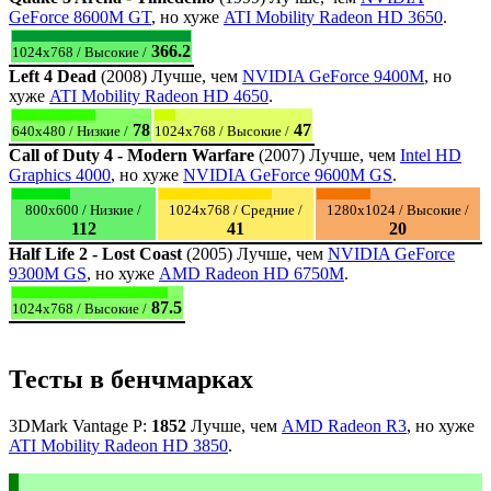
GeForce 8600M GT
, но хуже
ATI Mobility Radeon HD 3650
.
366.2
1024x768 / Высокие /
Left 4 Dead
(2008) Лучше, чем
NVIDIA GeForce 9400M
, но
хуже
ATI Mobility Radeon HD 4650
.
78
47
640x480 / Низкие /
1024x768 / Высокие /
Call of Duty 4 - Modern Warfare
(2007) Лучше, чем
Intel HD
Graphics 4000
, но хуже
NVIDIA GeForce 9600M GS
.
800x600 / Низкие /
1024x768 / Средние /
1280x1024 / Высокие /
112
41
20
Half Life 2 - Lost Coast
(2005) Лучше, чем
NVIDIA GeForce
9300M GS
, но хуже
AMD Radeon HD 6750M
.
87.5
1024x768 / Высокие /
Тесты в бенчмарках
3DMark Vantage P:
1852
Лучше, чем
AMD Radeon R3
, но хуже
ATI Mobility Radeon HD 3850
.