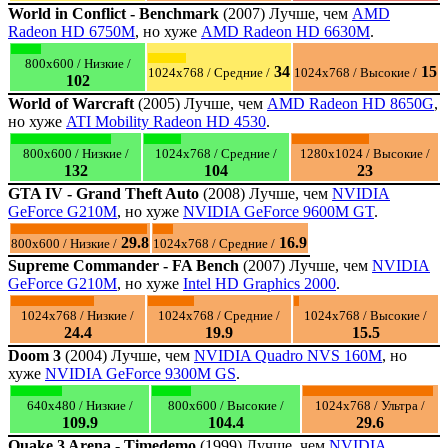
World in Conflict - Benchmark
(2007) Лучше, чем
AMD
Radeon HD 6750M
, но хуже
AMD Radeon HD 6630M
.
800x600 / Низкие /
34
15
1024x768 / Средние /
1024x768 / Высокие /
102
World of Warcraft
(2005) Лучше, чем
AMD Radeon HD 8650G
,
но хуже
ATI Mobility Radeon HD 4530
.
800x600 / Низкие /
1024x768 / Средние /
1280x1024 / Высокие /
132
104
23
GTA IV - Grand Theft Auto
(2008) Лучше, чем
NVIDIA
GeForce G210M
, но хуже
NVIDIA GeForce 9600M GT
.
29.8
16.9
800x600 / Низкие /
1024x768 / Средние /
Supreme Commander - FA Bench
(2007) Лучше, чем
NVIDIA
GeForce G210M
, но хуже
Intel HD Graphics 2000
.
1024x768 / Низкие /
1024x768 / Средние /
1024x768 / Высокие /
24.4
19.9
15.5
Doom 3
(2004) Лучше, чем
NVIDIA Quadro NVS 160M
, но
хуже
NVIDIA GeForce 9300M GS
.
640x480 / Низкие /
800x600 / Высокие /
1024x768 / Ультра /
109.9
104.4
29.6
Quake 3 Arena - Timedemo
(1999) Лучше, чем
NVIDIA