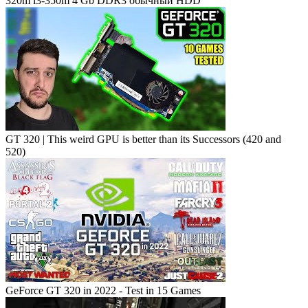
320m i3-350m 4 Gb DDR3 обычный HDD
GT 320 | This weird GPU is better than its Successors (420 and
520)
GeForce GT 320 in 2022 - Test in 15 Games