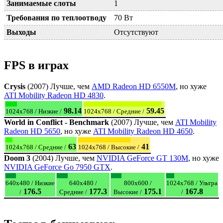
Занимаемые слоты
1
Требования по теплоотводу
70 Вт
Выходы
Отсутствуют
FPS в играх
Crysis
(2007) Лучше, чем
AMD Radeon HD 6550M
, но хуже
ATI Mobility Radeon HD 4830
.
98.14
59.45
1024x768 / Низкие /
1024x768 / Средние /
World in Conflict - Benchmark
(2007) Лучше, чем
ATI Mobility
Radeon HD 5650
, но хуже
ATI Mobility Radeon HD 4650
.
63
41
1024x768 / Средние /
1024x768 / Высокие /
Doom 3
(2004) Лучше, чем
NVIDIA GeForce GT 130M
, но хуже
NVIDIA GeForce Go 7950 GTX
.
640x480 / Низкие
640x480 /
800x600 /
1024x768 / Ультра
176.5
177.3
175.1
167.8
/
Средние /
Высокие /
/