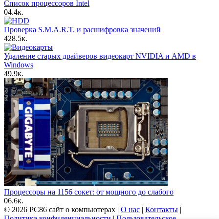
Список процессоров Intel
0
4.4к.
Проверка S.M.A.R.T. и расшифровка значений
4
28.5к.
Удаление старых драйверов видеокарт NVIDIA и AMD в
Windows
4
9.9к.
Процессоры на 1156 сокет: от мощного до слабого
0
6.6к.
© 2026 PC86 сайт о компьютерах |
О нас
|
Контакты
|
Политика конфиденциальности
|
Пользовательское