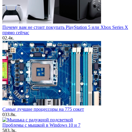
Почему вам не стоит покупать PlayStation 5 или Xbox Series X
прямо сейчас
0
2.4к.
Самые лучшие процессоры на 775 сокет
0
33.8к.
Проблемы с мышкой в Windows 10 и 7
5
83.3к.