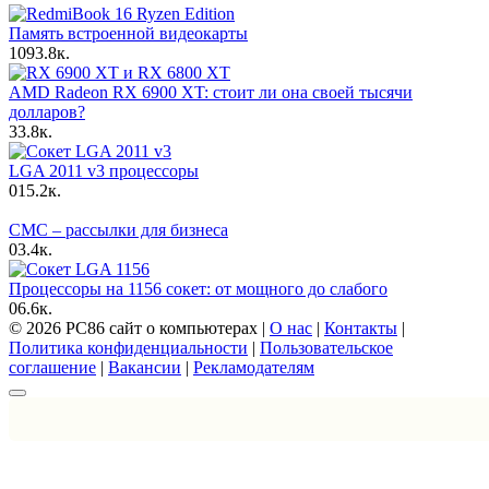
Память встроенной видеокарты
10
93.8к.
AMD Radeon RX 6900 XT: стоит ли она своей тысячи
долларов?
3
3.8к.
LGA 2011 v3 процессоры
0
15.2к.
СМС – рассылки для бизнеса
0
3.4к.
Процессоры на 1156 сокет: от мощного до слабого
0
6.6к.
© 2026 PC86 сайт о компьютерах |
О нас
|
Контакты
|
Политика конфиденциальности
|
Пользовательское
соглашение
|
Вакансии
|
Рекламодателям