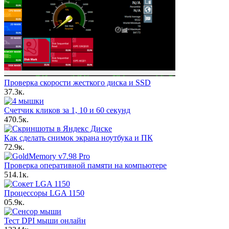
Проверка скорости жесткого диска и SSD
3
7.3к.
Счетчик кликов за 1, 10 и 60 секунд
4
70.5к.
Как сделать снимок экрана ноутбука и ПК
7
2.9к.
Проверка оперативной памяти на компьютере
5
14.1к.
Процессоры LGA 1150
0
5.9к.
Тест DPI мыши онлайн