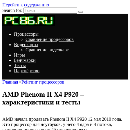
Перейти к содержанию
Search for:
Процессоры
Сравнение процессоров
Видеокарты
Сравнение видеокарт
Игры
Бенчмарки
Тесты
Партнёрство
Главная
»
Рейтинг процессоров
AMD Phenom II X4 P920 –
характеристики и тесты
AMD начала продавать Phenom II X4 P920 12 мая 2010 года.
Это процессор для ноутбуков, у него 4 ядра и 4 потока,
выполнен процессор по 45 нм техпроцессу.