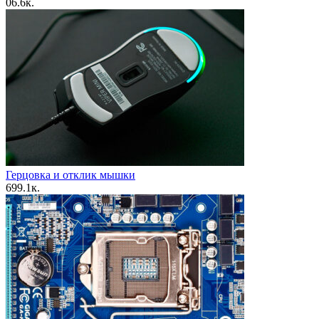
0
6.6к.
Герцовка и отклик мышки
6
99.1к.