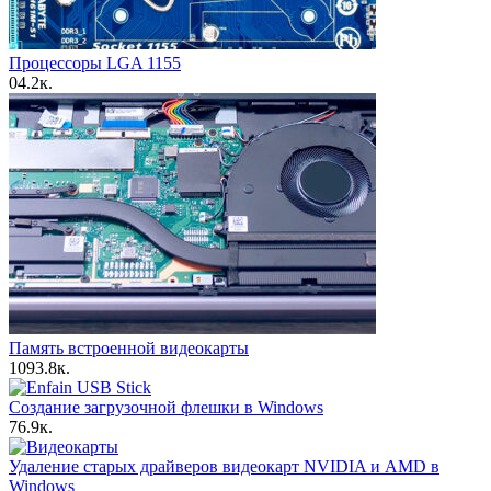
Процессоры LGA 1155
0
4.2к.
Память встроенной видеокарты
10
93.8к.
Создание загрузочной флешки в Windows
7
6.9к.
Удаление старых драйверов видеокарт NVIDIA и AMD в
Windows