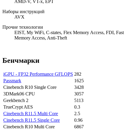
AMD-V, VT-x, EPT
Наборы инструкций
AVX
Прочие технологии
EIST, My WiFi, C-states, Flex Memory Access, FDI, Fast
Memory Access, Anti-Theft
Бенчмарки
iGPU - FP32 Performance GFLOPS
282
Passmark
1625
Cinebench R10 Single Core
3428
3DMark06 CPU
3057
Geekbench 2
5113
TrueCrypt AES
0.3
Cinebench R11.5 Multi Core
2.5
Cinebench R11.5 Single Core
0.96
Cinebench R10 Multi Core
6867