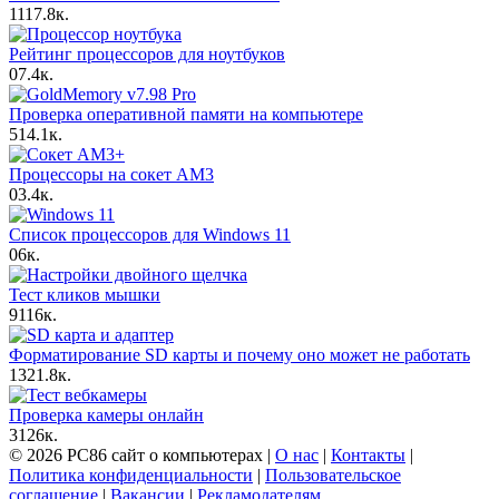
11
17.8к.
Рейтинг процессоров для ноутбуков
0
7.4к.
Проверка оперативной памяти на компьютере
5
14.1к.
Процессоры на сокет AM3
0
3.4к.
Список процессоров для Windows 11
0
6к.
Тест кликов мышки
9
116к.
Форматирование SD карты и почему оно может не работать
13
21.8к.
Проверка камеры онлайн
3
126к.
© 2026 PC86 сайт о компьютерах |
О нас
|
Контакты
|
Политика конфиденциальности
|
Пользовательское
соглашение
|
Вакансии
|
Рекламодателям