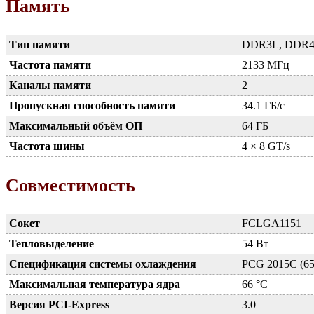
Память
Тип памяти
DDR3L, DDR
Частота памяти
2133 МГц
Каналы памяти
2
Пропускная способность памяти
34.1 ГБ/с
Максимальный объём ОП
64 ГБ
Частота шины
4 × 8 GT/s
Совместимость
Сокет
FCLGA1151
Тепловыделение
54 Вт
Спецификация системы охлаждения
PCG 2015C (6
Максимальная температура ядра
66 °C
Версия PCI-Express
3.0