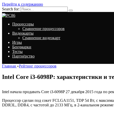
Перейти к содержанию
Search for:
Процессоры
Сравнение процессоров
Видеокарты
Сравнение видеокарт
Игры
Бенчмарки
Тесты
Партнёрство
Главная
»
Рейтинг процессоров
Intel Core i3-6098P: характеристики и т
Intel начала продавать Core i3-6098P 27 декабря 2015 года по 
Процессор сделан под сокет FCLGA1151, TDP 54 Вт, с максим
DDR3L, DDR4, с частотой до 2133 МГц, в 2-канальном режиме