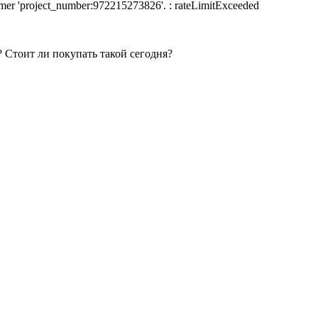
nsumer 'project_number:972215273826'. : rateLimitExceeded
 Стоит ли покупать такой сегодня?