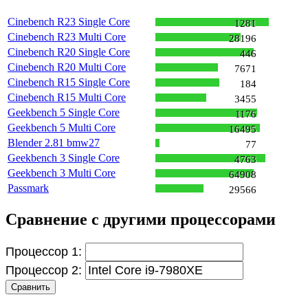
Cinebench R23 Single Core
1281
Cinebench R23 Multi Core
28196
Cinebench R20 Single Core
446
Cinebench R20 Multi Core
7671
Cinebench R15 Single Core
184
Cinebench R15 Multi Core
3455
Geekbench 5 Single Core
1176
Geekbench 5 Multi Core
16495
Blender 2.81 bmw27
77
Geekbench 3 Single Core
4763
Geekbench 3 Multi Core
64908
Passmark
29566
Сравнение с другими процессорами
Процессор 1:
Процессор 2:
Сравнить