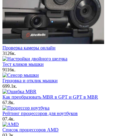
Проверка камеры онлайн
3
126к.
Тест кликов мышки
9
116к.
Герцовка и отклик мышки
6
99.1к.
Как преобразовать MBR в GPT и GPT в MBR
6
7.8к.
Рейтинг процессоров для ноутбуков
0
7.4к.
Список процессоров AMD
0
3.3к.