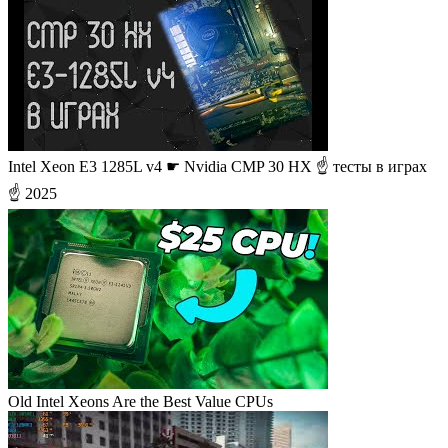
Intel Xeon E3 1285L v4 ☛ Nvidia CMP 30 HX ☝ тесты в играх
☝ 2025
Old Intel Xeons Are the Best Value CPUs