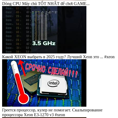
Dòng CPU Máy chủ TỐT NHẤT để chơi GAME...
Какой XEON выбрать в 2025 году? Лучший Xeon это ... #xeon
Греется процессор, кулер не помогает. Скальпирование
процессора Xeon E3-1270 v3 #xeon