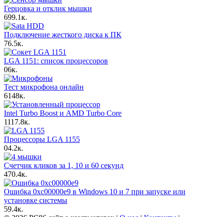
Герцовка и отклик мышки
6
99.1к.
Подключение жесткого диска к ПК
7
6.5к.
LGA 1151: список процессоров
0
6к.
Тест микрофона онлайн
6
148к.
Intel Turbo Boost и AMD Turbo Core
11
17.8к.
Процессоры LGA 1155
0
4.2к.
Счетчик кликов за 1, 10 и 60 секунд
4
70.4к.
Ошибка 0xc00000e9 в Windows 10 и 7 при запуске или
установке системы
5
9.4к.