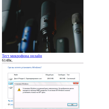
Тест микрофона онлайн
6
148к.