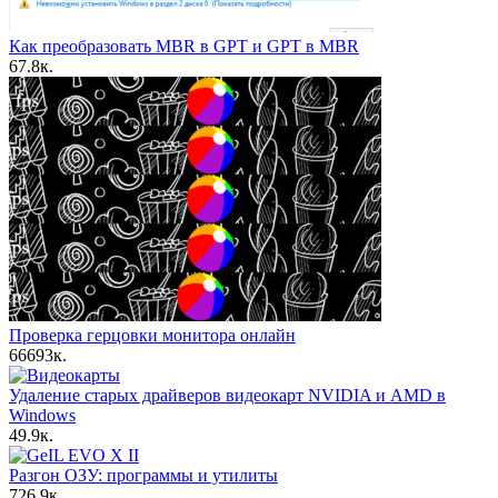
Как преобразовать MBR в GPT и GPT в MBR
6
7.8к.
Проверка герцовки монитора онлайн
66
693к.
Удаление старых драйверов видеокарт NVIDIA и AMD в
Windows
4
9.9к.
Разгон ОЗУ: программы и утилиты
7
26.9к.