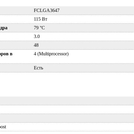
FCLGA3647
115 Вт
дра
79 °C
3.0
48
оров в
4 (Multiprocessor)
Есть
oost