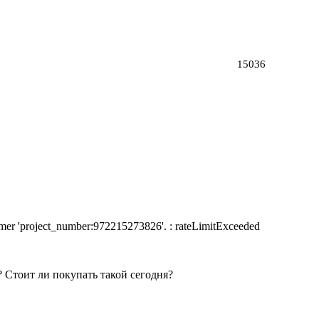
15036
nsumer 'project_number:972215273826'. : rateLimitExceeded
 Стоит ли покупать такой сегодня?