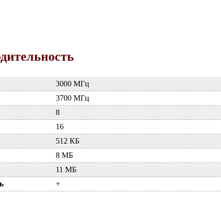
одительность
3000 МГц
3700 МГц
8
16
512 КБ
8 МБ
11 МБ
ь
+