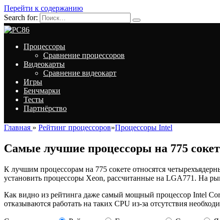
Перейти к содержанию
Search for:
Процессоры
Сравнение процессоров
Видеокарты
Сравнение видеокарт
Игры
Бенчмарки
Тесты
Партнёрство
Главная
»
Рейтинг процессоров
»
Процессоры Intel
Самые лучшие процессоры на 775 сокет
К лучшим процессорам на 775 сокете относятся четырехъядерны
установить процессоры Xeon, рассчитанные на LGA771. На р
Как видно из рейтинга даже самый мощный процессор Intel Co
отказываются работать на таких CPU из-за отсутствия необхо