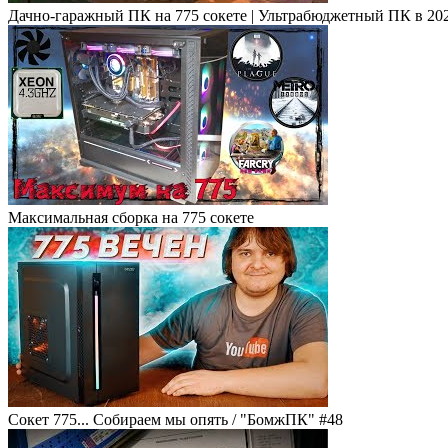
Дачно-гаражный ПК на 775 сокете | Ультрабюджетный ПК в 20
Максимальная сборка на 775 сокете
Сокет 775... Собираем мы опять / "БомжПК" #48