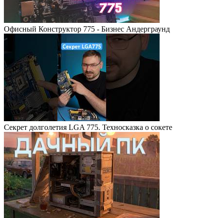
Офисный Конструктор 775 - Бизнес Андерграунд
Секрет долголетия LGA 775. Техносказка о сокете