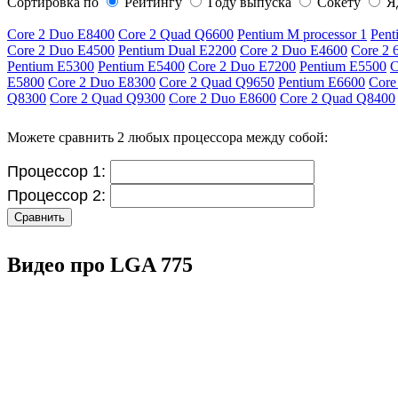
Сортировка по
Рейтингу
Году выпуска
Сокету
Я
Core 2 Duo E8400
Core 2 Quad Q6600
Pentium M processor 1
Pent
Core 2 Duo E4500
Pentium Dual E2200
Core 2 Duo E4600
Core 2 
Pentium E5300
Pentium E5400
Core 2 Duo E7200
Pentium E5500
C
E5800
Core 2 Duo E8300
Core 2 Quad Q9650
Pentium E6600
Core
Q8300
Core 2 Quad Q9300
Core 2 Duo E8600
Core 2 Quad Q8400
Можете сравнить 2 любых процессора между собой:
Процессор 1:
Процессор 2:
Сравнить
Видео про LGA 775