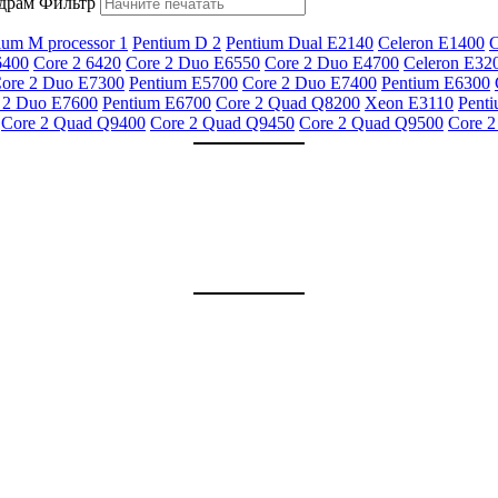
драм
Фильтр
ium M processor 1
Pentium D 2
Pentium Dual E2140
Celeron E1400
C
6400
Core 2 6420
Core 2 Duo E6550
Core 2 Duo E4700
Celeron E32
ore 2 Duo E7300
Pentium E5700
Core 2 Duo E7400
Pentium E6300
 2 Duo E7600
Pentium E6700
Core 2 Quad Q8200
Xeon E3110
Pent
Core 2 Quad Q9400
Core 2 Quad Q9450
Core 2 Quad Q9500
Core 