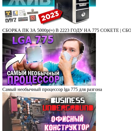
СБОРКА ПК ЗА 5000р(≈) В 2223 ГОДУ НА 775 СОКЕТЕ | СБ
Самый необычный процессор lga 775 для разгона