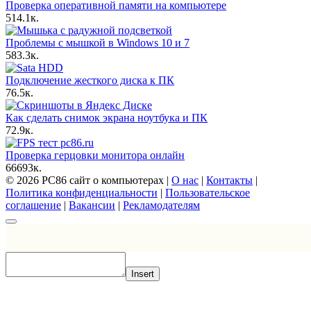
Проверка оперативной памяти на компьютере
5
14.1к.
Проблемы с мышкой в Windows 10 и 7
5
83.3к.
Подключение жесткого диска к ПК
7
6.5к.
Как сделать снимок экрана ноутбука и ПК
7
2.9к.
Проверка герцовки монитора онлайн
66
693к.
© 2026 PC86 сайт о компьютерах |
О нас
|
Контакты
|
Политика конфиденциальности
|
Пользовательское
соглашение
|
Вакансии
|
Рекламодателям
Insert