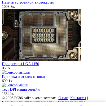
Память встроенной видеокарты
10
93.8к.
Процессоры LGA 1150
0
5.9к.
Герцовка и отклик мышки
6
99.1к.
Тест DPI мыши онлайн
13
344к.
© 2026 PC86 сайт о компьютерах |
О нас
|
Контакты
|
Политика конфиденциальности
|
Пользовательское