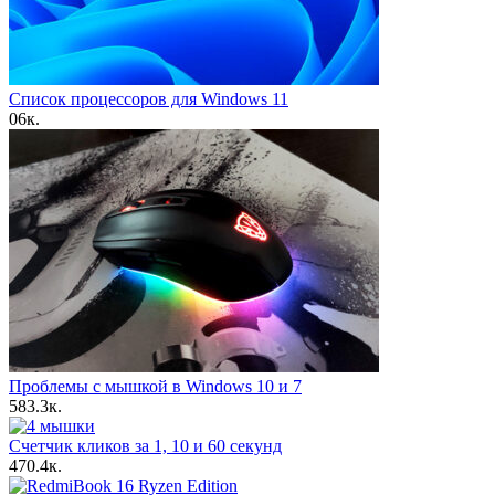
Список процессоров для Windows 11
0
6к.
Проблемы с мышкой в Windows 10 и 7
5
83.3к.
Счетчик кликов за 1, 10 и 60 секунд
4
70.4к.