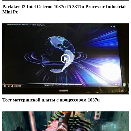
Partaker I2 Intel Celeron 1037u I5 3317u Processor Industrial
Mini Pc
Тест материнской платы с процессором 1037u