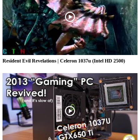
Resident Evil Revelations | Celeron 1037u (Intel HD 2500)