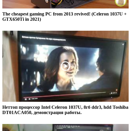
The cheapest gaming PC from 2013 revived! (Celeron 1037U +
GTX650Ti in 2021)
Неттоп процессор Intel Celeron 1037U, 8гб ddr3, hdd Toshiba
DT01ACA050, демонстрация работы.