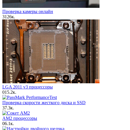
Проверка камеры онлайн
3
126к.
LGA 2011 v3 процессоры
0
15.2к.
Проверка скорости жесткого диска и SSD
3
7.3к.
AM2 процессоры
0
6.1к.