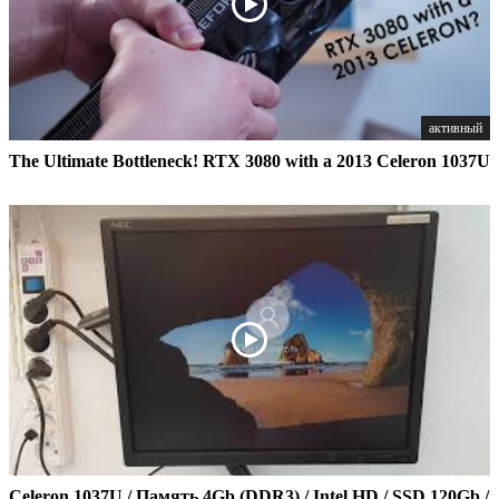
активный
The Ultimate Bottleneck! RTX 3080 with a 2013 Celeron 1037U
Celeron 1037U / Память 4Gb (DDR3) / Intel HD / SSD 120Gb /