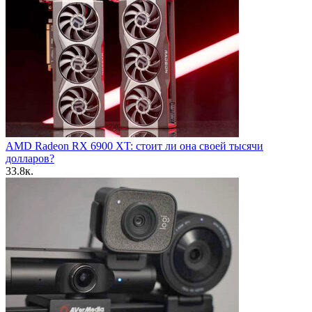
AMD Radeon RX 6900 XT: стоит ли она своей тысячи
долларов?
3
3.8к.