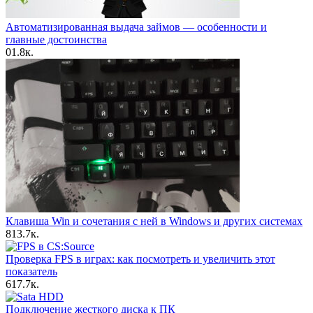
Автоматизированная выдача займов — особенности и
главные достоинства
0
1.8к.
Клавиша Win и сочетания с ней в Windows и других системах
8
13.7к.
Проверка FPS в играх: как посмотреть и увеличить этот
показатель
6
17.7к.
Подключение жесткого диска к ПК