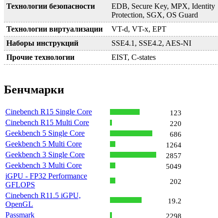
Технологии безопасности
EDB, Secure Key, MPX, Identity
Protection, SGX, OS Guard
Технологии виртуализации
VT-d, VT-x, EPT
Наборы инструкций
SSE4.1, SSE4.2, AES-NI
Прочие технологии
EIST, C-states
Бенчмарки
Cinebench R15 Single Core
123
Cinebench R15 Multi Core
220
Geekbench 5 Single Core
686
Geekbench 5 Multi Core
1264
Geekbench 3 Single Core
2857
Geekbench 3 Multi Core
5049
iGPU - FP32 Performance
202
GFLOPS
Cinebench R11.5 iGPU,
19.2
OpenGL
Passmark
2298