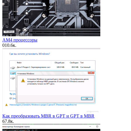
AM4 процессоры
0
10.6к.
Как преобразовать MBR в GPT и GPT в MBR
6
7.8к.