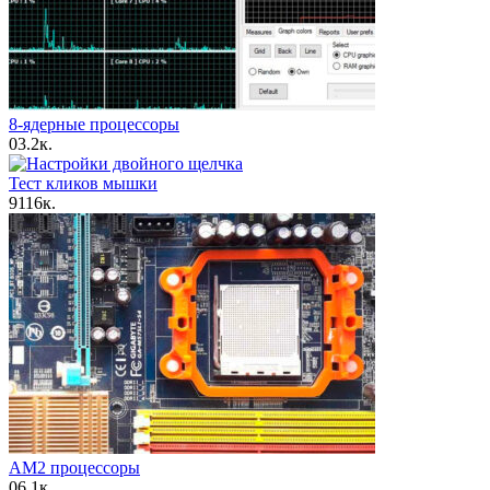
8-ядерные процессоры
0
3.2к.
Тест кликов мышки
9
116к.
AM2 процессоры
0
6.1к.