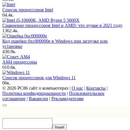
Список процессоров Intel
0
4.4к.
Сравнение процессоров Intel и AMD: что лучше в 2021 году
13
62.4к.
Код ошибки 0xc000000e в Windows при загрузке или
установке
4
30.9к.
AM4 процессоры
0
10.6к.
Список процессоров для Windows 11
0
6к.
© 2026 PC86 сайт о компьютерах |
О нас
|
Контакты
|
Политика конфиденциальности
|
Пользовательское
соглашение
|
Вакансии
|
Рекламодателям
Insert