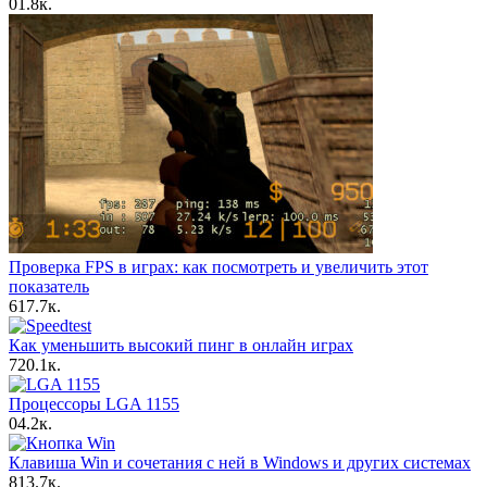
0
1.8к.
Проверка FPS в играх: как посмотреть и увеличить этот
показатель
6
17.7к.
Как уменьшить высокий пинг в онлайн играх
7
20.1к.
Процессоры LGA 1155
0
4.2к.
Клавиша Win и сочетания с ней в Windows и других системах
8
13.7к.