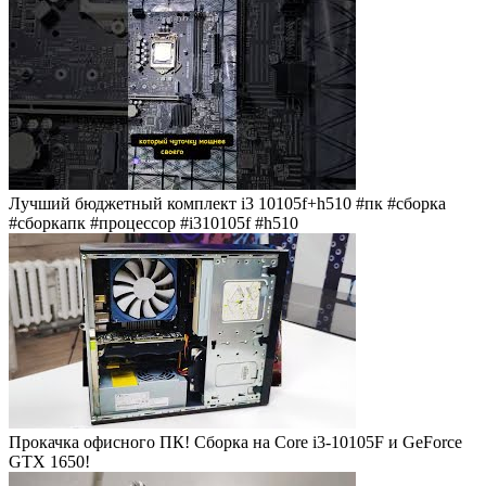
Лучший бюджетный комплект i3 10105f+h510 #пк #сборка
#сборкапк #процессор #i310105f #h510
Прокачка офисного ПК! Сборка на Core i3-10105F и GeForce
GTX 1650!