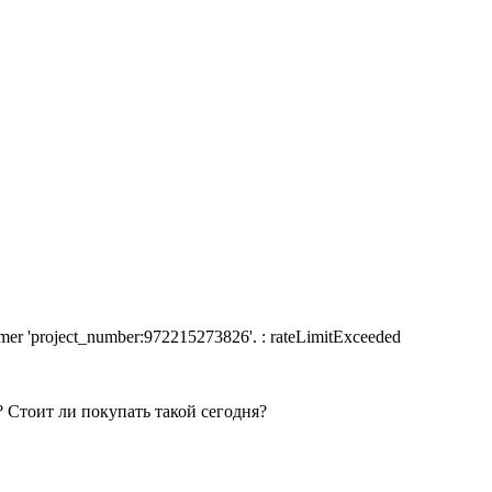
nsumer 'project_number:972215273826'. : rateLimitExceeded
 Стоит ли покупать такой сегодня?