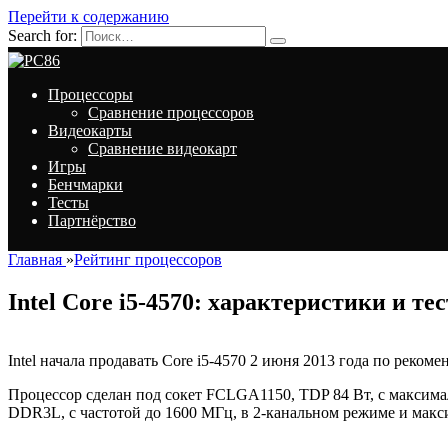
Перейти к содержанию
Search for:
Процессоры
Сравнение процессоров
Видеокарты
Сравнение видеокарт
Игры
Бенчмарки
Тесты
Партнёрство
Главная
»
Рейтинг процессоров
Intel Core i5-4570: характеристики и те
Intel начала продавать Core i5-4570 2 июня 2013 года по реком
Процессор сделан под сокет FCLGA1150, TDP 84 Вт, с максим
DDR3L, с частотой до 1600 МГц, в 2-канальном режиме и макс