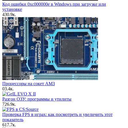
Код ошибки 0xc000000e в Windows при загрузке или
установке
4
30.9к.
Процессоры на сокет AM3
0
3.4к.
Разгон ОЗУ: программы и утилиты
7
26.9к.
Проверка FPS в играх: как посмотреть и увеличить этот
показатель
6
17.7к.