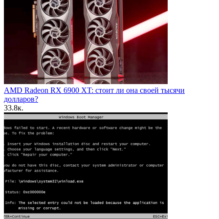
AMD Radeon RX 6900 XT: стоит ли она своей тысячи
долларов?
3
3.8к.