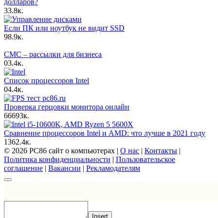
долларов?
3
3.8к.
Если ПК или ноутбук не видит SSD
9
8.9к.
СМС – рассылки для бизнеса
0
3.4к.
Список процессоров Intel
0
4.4к.
Проверка герцовки монитора онлайн
66
693к.
Сравнение процессоров Intel и AMD: что лучше в 2021 году
13
62.4к.
© 2026 PC86 сайт о компьютерах |
О нас
|
Контакты
|
Политика конфиденциальности
|
Пользовательское
соглашение
|
Вакансии
|
Рекламодателям
Insert