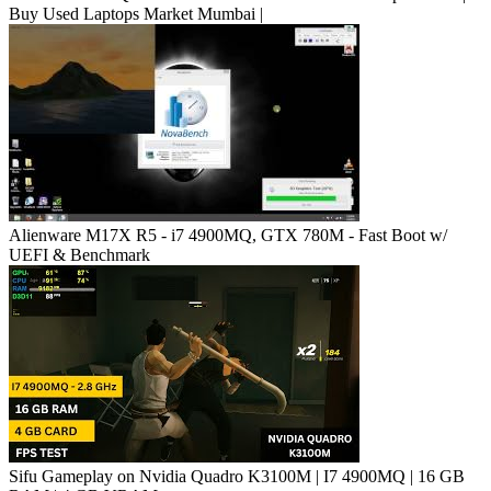
Buy Used Laptops Market Mumbai |
Alienware M17X R5 - i7 4900MQ, GTX 780M - Fast Boot w/
UEFI & Benchmark
Sifu Gameplay on Nvidia Quadro K3100M | I7 4900MQ | 16 GB