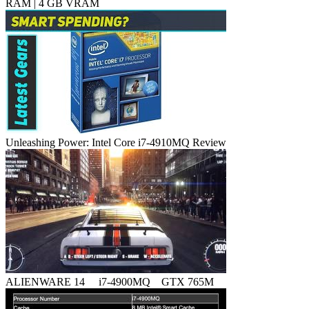
RAM | 4 GB VRAM
Unleashing Power: Intel Core i7-4910MQ Review
ALIENWARE 14 i7-4900MQ GTX 765M