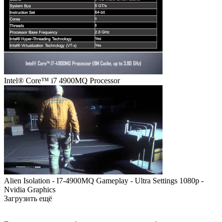
Intel® Core™ i7 4900MQ Processor
Alien Isolation - I7-4900MQ Gameplay - Ultra Settings 1080p -
Nvidia Graphics
Загрузить ещё