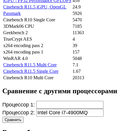
iGPU - FP32 Performance GFLOPS
416
Cinebench R11.5 iGPU, OpenGL
24.9
Passmark
5926
Cinebench R10 Single Core
5470
3DMark06 CPU
7185
Geekbench 2
11363
TrueCrypt AES
4
x264 encoding pass 2
39
x264 encoding pass 1
157
WinRAR 4.0
5048
Cinebench R11.5 Multi Core
7.1
Cinebench R11.5 Single Core
1.67
Cinebench R10 Multi Core
20313
Сравнение с другими процессорами
Процессор 1:
Процессор 2:
Сравнить