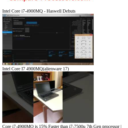
Intel Core i7-4900MQ - Haswell Debuts
Intel Core I7 4900MQ(alienware 17)
Core i7-4900MQ is 15% Faster than i7-7500u 7th Gen processor |