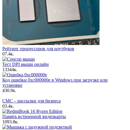
Рейтинг процессоров для ноутбуков
0
7.4к.
Тест DPI мыши онлайн
13
344к.
Код ошибки 0xc000000e в Windows при загрузке или
установке
4
30.9к.
СМС – рассылки для бизнеса
0
3.4к.
Память встроенной видеокарты
10
93.8к.