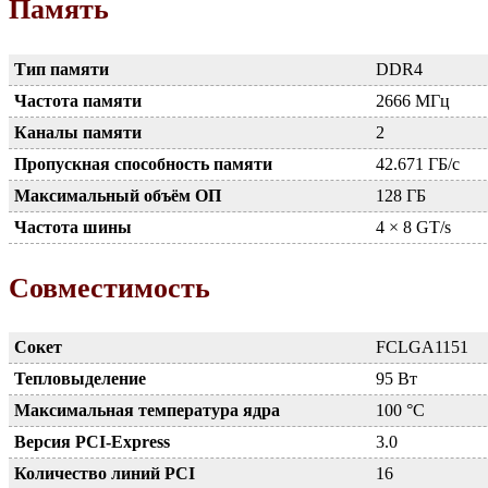
Память
Тип памяти
DDR4
Частота памяти
2666 МГц
Каналы памяти
2
Пропускная способность памяти
42.671 ГБ/с
Максимальный объём ОП
128 ГБ
Частота шины
4 × 8 GT/s
Совместимость
Сокет
FCLGA1151
Тепловыделение
95 Вт
Максимальная температура ядра
100 °C
Версия PCI-Express
3.0
Количество линий PCI
16