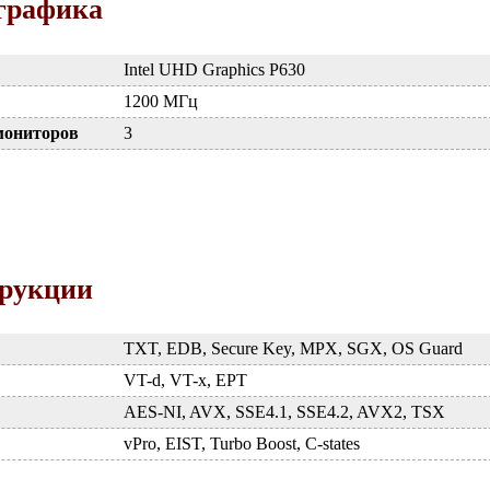
графика
Intel UHD Graphics P630
1200 МГц
мониторов
3
трукции
TXT, EDB, Secure Key, MPX, SGX, OS Guard
VT-d, VT-x, EPT
AES-NI, AVX, SSE4.1, SSE4.2, AVX2, TSX
vPro, EIST, Turbo Boost, C-states