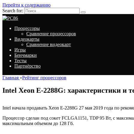
Перейти к содержанию
Search for:
Процессоры
Сравнение процессоров
Видеокарты
Сравнение видеокарт
Игры
Бенчмарки
Тесты
Партнёрство
Главная
»
Рейтинг процессоров
Intel Xeon E-2288G: характеристики и 
Intel начала продавать Xeon E-2288G 27 мая 2019 года по реко
Процессор сделан под сокет FCLGA1151, TDP 95 Вт, с максима
максимальным объемом до 128 Гб.