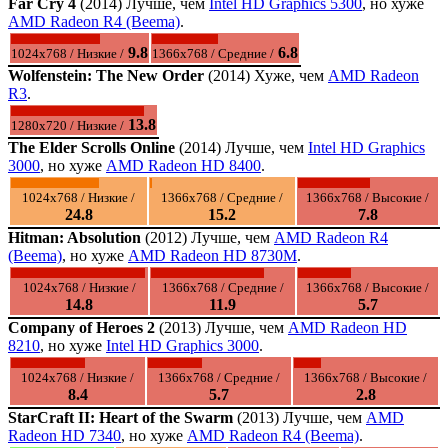
Far Cry 4
(2014) Лучше, чем
Intel HD Graphics 5300
, но хуже
AMD Radeon R4 (Beema)
.
9.8
6.8
1024x768 / Низкие /
1366x768 / Средние /
Wolfenstein: The New Order
(2014) Хуже, чем
AMD Radeon
R3
.
13.8
1280x720 / Низкие /
The Elder Scrolls Online
(2014) Лучше, чем
Intel HD Graphics
3000
, но хуже
AMD Radeon HD 8400
.
1024x768 / Низкие /
1366x768 / Средние /
1366x768 / Высокие /
24.8
15.2
7.8
Hitman: Absolution
(2012) Лучше, чем
AMD Radeon R4
(Beema)
, но хуже
AMD Radeon HD 8730M
.
1024x768 / Низкие /
1366x768 / Средние /
1366x768 / Высокие /
14.8
11.9
5.7
Company of Heroes 2
(2013) Лучше, чем
AMD Radeon HD
8210
, но хуже
Intel HD Graphics 3000
.
1024x768 / Низкие /
1366x768 / Средние /
1366x768 / Высокие /
8.4
5.7
2.8
StarCraft II: Heart of the Swarm
(2013) Лучше, чем
AMD
Radeon HD 7340
, но хуже
AMD Radeon R4 (Beema)
.