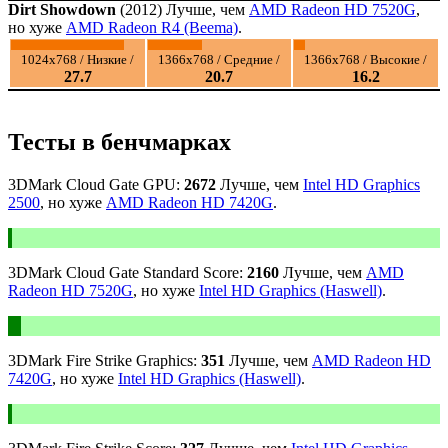
Dirt Showdown
(2012) Лучше, чем
AMD Radeon HD 7520G
,
но хуже
AMD Radeon R4 (Beema)
.
1024x768 / Низкие /
1366x768 / Средние /
1366x768 / Высокие /
27.7
20.7
16.2
Тесты в бенчмарках
3DMark Cloud Gate GPU:
2672
Лучше, чем
Intel HD Graphics
2500
, но хуже
AMD Radeon HD 7420G
.
3DMark Cloud Gate Standard Score:
2160
Лучше, чем
AMD
Radeon HD 7520G
, но хуже
Intel HD Graphics (Haswell)
.
3DMark Fire Strike Graphics:
351
Лучше, чем
AMD Radeon HD
7420G
, но хуже
Intel HD Graphics (Haswell)
.