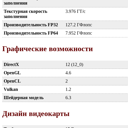
заполнения
Текстурная скорость
3.976 ГТ/с
заполнения
Производительность FP32
127.2 ГФлопс
Производительность FP64
7.952 ГФлопс
Графические возможности
DirectX
12 (12_0)
OpenGL
4.6
OpenCL
2
Vulkan
1.2
Шейдерная модель
6.3
Дизайн видеокарты