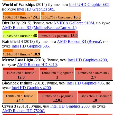
World of Warships
(2015) Лучше, чем
Intel UHD Graphics 605
,
но хуже
Intel HD Graphics 505
.
24.1
16.3
1366x768 / Низкие /
1366x768 / Средние /
Dirt Rally
(2015) Лучше, чем
NVIDIA GeForce 910M
, но хуже
AMD Radeon R2 (Mullins/Beema/Carrizo-L)
.
48
13.9
1024x768 / Низкие /
1366x768 / Средние /
Battlefield 4
(2013) Лучше, чем
AMD Radeon R4 (Beema)
, но
хуже
Intel HD Graphics 505
.
18.9
1024x768 / Низкие /
Metro: Last Light
(2013) Лучше, чем
Intel HD Graphics 4200
,
но хуже
AMD Radeon HD 8210
.
1024x768 / Низкие /
1366x768 / Средние /
1366x768 / Высокие /
12.8
3
2.7
BioShock Infinite
(2013) Лучше, чем
Intel HD Graphics 405
, но
хуже
Intel HD Graphics 4200
.
1280x720 / Низкие /
1366x768 / Средние /
1366x768 / Высокие /
24.4
12.01
10
Crysis 3
(2013) Лучше, чем
Intel HD Graphics 2500
, но хуже
AMD Radeon HD 7520G
.