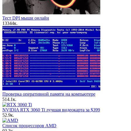
Тест DPI мыши онлайн
13
344к.
Проверка оперативной памяти на компьютере
5
14.1к.
NVIDIA RTX 3060 Ti лучшая видеокарта за $399
5
2.9к.
Список процессоров AMD
0
3.3к.