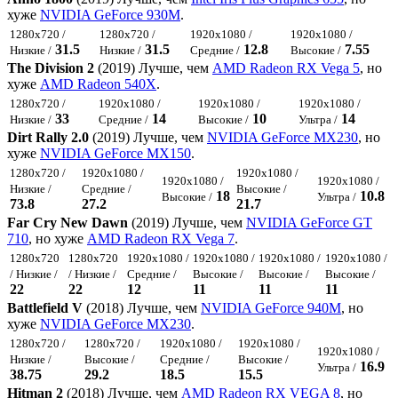
хуже
NVIDIA GeForce 930M
.
1280x720 /
1280x720 /
1920x1080 /
1920x1080 /
31.5
31.5
12.8
7.55
Низкие /
Низкие /
Средние /
Высокие /
The Division 2
(2019) Лучше, чем
AMD Radeon RX Vega 5
, но
хуже
AMD Radeon 540X
.
1280x720 /
1920x1080 /
1920x1080 /
1920x1080 /
33
14
10
14
Низкие /
Средние /
Высокие /
Ультра /
Dirt Rally 2.0
(2019) Лучше, чем
NVIDIA GeForce MX230
, но
хуже
NVIDIA GeForce MX150
.
1280x720 /
1920x1080 /
1920x1080 /
1920x1080 /
1920x1080 /
Низкие /
Средние /
Высокие /
18
10.8
Высокие /
Ультра /
73.8
27.2
21.7
Far Cry New Dawn
(2019) Лучше, чем
NVIDIA GeForce GT
710
, но хуже
AMD Radeon RX Vega 7
.
1280x720
1280x720
1920x1080 /
1920x1080 /
1920x1080 /
1920x1080 /
/ Низкие /
/ Низкие /
Средние /
Высокие /
Высокие /
Высокие /
22
22
12
11
11
11
Battlefield V
(2018) Лучше, чем
NVIDIA GeForce 940M
, но
хуже
NVIDIA GeForce MX230
.
1280x720 /
1280x720 /
1920x1080 /
1920x1080 /
1920x1080 /
Низкие /
Высокие /
Средние /
Высокие /
16.9
Ультра /
38.75
29.2
18.5
15.5
Hitman 2
(2018) Лучше, чем
AMD Radeon RX VEGA 8
, но