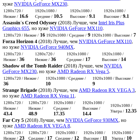
хуже
NVIDIA GeForce MX230
.
1280x720 /
1920x1080 /
1920x1080 /
1920x1080 /
16.6
10.5
9.1
9.1
Низкие /
Средние /
Высокие /
Высокие /
Assassin´s Creed Odyssey
(2018) Лучше, чем
Intel Iris Plus
Graphics 655
, но хуже
NVIDIA GeForce MX110
.
16
9
7
1280x720 / Низкие /
1920x1080 / Средние /
1920x1080 / Высокие /
Forza Horizon 4
(2018) Лучше, чем
NVIDIA GeForce MX110
,
но хуже
NVIDIA GeForce 940MX
.
1280x720 /
1280x720 /
1920x1080 /
1920x1080 /
36
36
17
14
Низкие /
Низкие /
Средние /
Высокие /
Shadow of the Tomb Raider
(2018) Лучше, чем
NVIDIA
GeForce MX230
, но хуже
AMD Radeon RX Vega 5
.
1280x720 / Низкие /
1920x1080 / Средние /
1920x1080 / Высокие /
36
10
9
Strange Brigade
(2018) Лучше, чем
AMD Radeon RX VEGA 3
,
но хуже
AMD Radeon RX Vega 11
.
1280x720 /
1280x720 /
1920x1080 /
1920x1080 /
1920x1080 /
Низкие /
Низкие /
Средние /
Высокие /
12.35
Ультра /
43.4
48.9
17.35
14.4
Far Cry 5
(2018) Лучше, чем
NVIDIA GeForce 930MX
, но
хуже
AMD Radeon RX VEGA 8
.
1280x720 /
1280x720 /
1920x1080 /
1920x1080 /
1920x1080 /
23
17
12
11
10
Низкие /
Средние /
Средние /
Высокие /
Ультра /