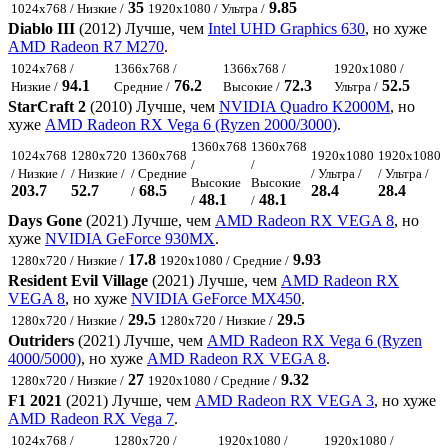
35
9.85
1024x768 / Низкие /
1920x1080 / Ультра /
Diablo III
(2012) Лучше, чем
Intel UHD Graphics 630
, но хуже
AMD Radeon R7 M270
.
1024x768 /
1366x768 /
1366x768 /
1920x1080 /
94.1
76.2
72.3
52.5
Низкие /
Средние /
Высокие /
Ультра /
StarCraft 2
(2010) Лучше, чем
NVIDIA Quadro K2000M
, но
хуже
AMD Radeon RX Vega 6 (Ryzen 2000/3000)
.
1360x768
1360x768
1024x768
1280x720
1360x768
1920x1080
1920x1080
/
/
/ Низкие /
/ Низкие /
/ Средние
/ Ультра /
/ Ультра /
Высокие
Высокие
203.7
52.7
68.5
28.4
28.4
/
48.1
48.1
/
/
Days Gone
(2021) Лучше, чем
AMD Radeon RX VEGA 8
, но
хуже
NVIDIA GeForce 930MX
.
17.8
9.93
1280x720 / Низкие /
1920x1080 / Средние /
Resident Evil Village
(2021) Лучше, чем
AMD Radeon RX
VEGA 8
, но хуже
NVIDIA GeForce MX450
.
29.5
29.5
1280x720 / Низкие /
1280x720 / Низкие /
Outriders
(2021) Лучше, чем
AMD Radeon RX Vega 6 (Ryzen
4000/5000)
, но хуже
AMD Radeon RX VEGA 8
.
27
9.32
1280x720 / Низкие /
1920x1080 / Средние /
F1 2021
(2021) Лучше, чем
AMD Radeon RX VEGA 3
, но хуже
AMD Radeon RX Vega 7
.
1024x768 /
1280x720 /
1920x1080 /
1920x1080 /