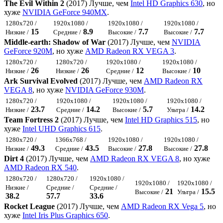
The Evil Within 2
(2017) Лучше, чем
Intel HD Graphics 630
, но
хуже
NVIDIA GeForce 940MX
.
1280x720 /
1920x1080 /
1920x1080 /
1920x1080 /
15
8.9
7.7
7.7
Низкие /
Средние /
Высокие /
Высокие /
Middle-earth: Shadow of War
(2017) Лучше, чем
NVIDIA
GeForce 920M
, но хуже
AMD Radeon RX VEGA 3
.
1280x720 /
1280x720 /
1920x1080 /
1920x1080 /
26
26
12
10
Низкие /
Низкие /
Средние /
Высокие /
Ark Survival Evolved
(2017) Лучше, чем
AMD Radeon RX
VEGA 8
, но хуже
NVIDIA GeForce 930M
.
1280x720 /
1920x1080 /
1920x1080 /
1920x1080 /
23.7
14.2
5.7
14.2
Низкие /
Средние /
Высокие /
Ультра /
Team Fortress 2
(2017) Лучше, чем
Intel HD Graphics 515
, но
хуже
Intel UHD Graphics 615
.
1280x720 /
1366x768 /
1920x1080 /
1920x1080 /
49.3
43.5
27.8
27.8
Низкие /
Средние /
Высокие /
Высокие /
Dirt 4
(2017) Лучше, чем
AMD Radeon RX VEGA 8
, но хуже
AMD Radeon RX 540
.
1280x720 /
1280x720 /
1920x1080 /
1920x1080 /
1920x1080 /
Низкие /
Средние /
Средние /
21
15.5
Высокие /
Ультра /
38.2
57.7
33.6
Rocket League
(2017) Лучше, чем
AMD Radeon RX Vega 5
, но
хуже
Intel Iris Plus Graphics 650
.