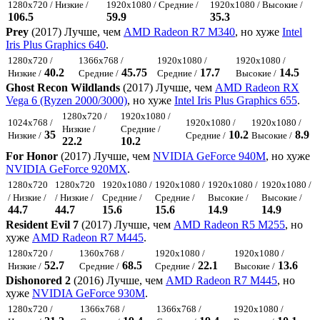
1280x720 / Низкие /
1920x1080 / Средние /
1920x1080 / Высокие /
106.5
59.9
35.3
Prey
(2017) Лучше, чем
AMD Radeon R7 M340
, но хуже
Intel
Iris Plus Graphics 640
.
1280x720 /
1366x768 /
1920x1080 /
1920x1080 /
40.2
45.75
17.7
14.5
Низкие /
Средние /
Средние /
Высокие /
Ghost Recon Wildlands
(2017) Лучше, чем
AMD Radeon RX
Vega 6 (Ryzen 2000/3000)
, но хуже
Intel Iris Plus Graphics 655
.
1280x720 /
1920x1080 /
1024x768 /
1920x1080 /
1920x1080 /
Низкие /
Средние /
35
10.2
8.9
Низкие /
Средние /
Высокие /
22.2
10.2
For Honor
(2017) Лучше, чем
NVIDIA GeForce 940M
, но хуже
NVIDIA GeForce 920MX
.
1280x720
1280x720
1920x1080 /
1920x1080 /
1920x1080 /
1920x1080 /
/ Низкие /
/ Низкие /
Средние /
Средние /
Высокие /
Высокие /
44.7
44.7
15.6
15.6
14.9
14.9
Resident Evil 7
(2017) Лучше, чем
AMD Radeon R5 M255
, но
хуже
AMD Radeon R7 M445
.
1280x720 /
1360x768 /
1920x1080 /
1920x1080 /
52.7
68.5
22.1
13.6
Низкие /
Средние /
Средние /
Высокие /
Dishonored 2
(2016) Лучше, чем
AMD Radeon R7 M445
, но
хуже
NVIDIA GeForce 930M
.
1280x720 /
1366x768 /
1366x768 /
1920x1080 /