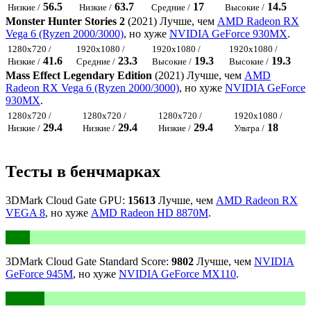
56.5
63.7
17
14.5
Низкие /
Низкие /
Средние /
Высокие /
Monster Hunter Stories 2
(2021) Лучше, чем
AMD Radeon RX
Vega 6 (Ryzen 2000/3000)
, но хуже
NVIDIA GeForce 930MX
.
1280x720 /
1920x1080 /
1920x1080 /
1920x1080 /
41.6
23.3
19.3
19.3
Низкие /
Средние /
Высокие /
Высокие /
Mass Effect Legendary Edition
(2021) Лучше, чем
AMD
Radeon RX Vega 6 (Ryzen 2000/3000)
, но хуже
NVIDIA GeForce
930MX
.
1280x720 /
1280x720 /
1280x720 /
1920x1080 /
29.4
29.4
29.4
18
Низкие /
Низкие /
Низкие /
Ультра /
Тесты в бенчмарках
3DMark Cloud Gate GPU:
15613
Лучше, чем
AMD Radeon RX
VEGA 8
, но хуже
AMD Radeon HD 8870M
.
3DMark Cloud Gate Standard Score:
9802
Лучше, чем
NVIDIA
GeForce 945M
, но хуже
NVIDIA GeForce MX110
.