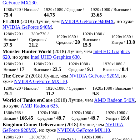
GeForce MX230
.
1280x720 / Низкие /
1920x1080 / Средние /
1920x1080 / Высокие /
75.4
44.75
33.65
F1 2018
(2018) Лучше, чем
NVIDIA GeForce 940MX
, но хуже
NVIDIA GeForce 940M
.
1280x720 /
1280x720 /
1920x1080 /
1920x1080 /
1920x1080 /
Низкие /
Средние /
Высокие /
20
13.8
Средние /
Ультра /
37.5
21.2
15.5
Monster Hunter World
(2018) Лучше, чем
Intel HD Graphics
620
, но хуже
Intel UHD Graphics 630
.
1280x720 /
1280x720 /
1920x1080 /
1920x1080 /
17
23.5
9.1
8.4
Низкие /
Высокие /
Средние /
Высокие /
The Crew 2
(2018) Лучше, чем
NVIDIA GeForce 920M
, но
хуже
NVIDIA GeForce MX110
.
1280x720 / Низкие /
1920x1080 / Средние /
1920x1080 / Высокие /
25.1
11.2
9.8
World of Tanks enCore
(2018) Лучше, чем
AMD Radeon 540X
,
но хуже
AMD Radeon 625
.
1366x768 /
1920x1080 /
1920x1080 /
1920x1080 /
166.45
49.7
49.7
19.4
Низкие /
Средние /
Средние /
Ультра /
Kingdom Come: Deliverance
(2018) Лучше, чем
NVIDIA
GeForce 920MX
, но хуже
NVIDIA GeForce MX110
.
1280x720 /
1280x720 /
1920x1080 /
1366x768 /
1920x1080 /