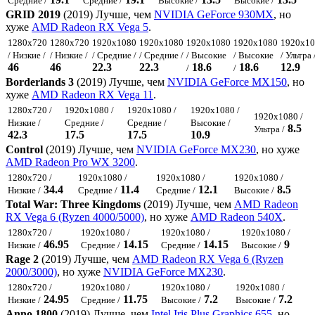
Средние /
Средние /
Высокие /
Высокие /
GRID 2019
(2019) Лучше, чем
NVIDIA GeForce 930MX
, но
хуже
AMD Radeon RX Vega 5
.
1280x720
1280x720
1920x1080
1920x1080
1920x1080
1920x1080
1920x10
/ Низкие /
/ Низкие /
/ Средние /
/ Средние /
/ Высокие
/ Высокие
/ Ультра 
46
46
22.3
22.3
18.6
18.6
12.9
/
/
Borderlands 3
(2019) Лучше, чем
NVIDIA GeForce MX150
, но
хуже
AMD Radeon RX Vega 11
.
1280x720 /
1920x1080 /
1920x1080 /
1920x1080 /
1920x1080 /
Низкие /
Средние /
Средние /
Высокие /
8.5
Ультра /
42.3
17.5
17.5
10.9
Control
(2019) Лучше, чем
NVIDIA GeForce MX230
, но хуже
AMD Radeon Pro WX 3200
.
1280x720 /
1920x1080 /
1920x1080 /
1920x1080 /
34.4
11.4
12.1
8.5
Низкие /
Средние /
Средние /
Высокие /
Total War: Three Kingdoms
(2019) Лучше, чем
AMD Radeon
RX Vega 6 (Ryzen 4000/5000)
, но хуже
AMD Radeon 540X
.
1280x720 /
1920x1080 /
1920x1080 /
1920x1080 /
46.95
14.15
14.15
9
Низкие /
Средние /
Средние /
Высокие /
Rage 2
(2019) Лучше, чем
AMD Radeon RX Vega 6 (Ryzen
2000/3000)
, но хуже
NVIDIA GeForce MX230
.
1280x720 /
1920x1080 /
1920x1080 /
1920x1080 /
24.95
11.75
7.2
7.2
Низкие /
Средние /
Высокие /
Высокие /
Anno 1800
(2019) Лучше, чем
Intel Iris Plus Graphics 655
, но