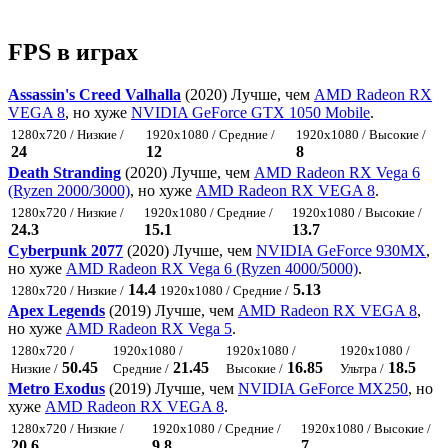
FPS в играх
Assassin's Creed Valhalla
(2020) Лучше, чем
AMD Radeon RX
VEGA 8
, но хуже
NVIDIA GeForce GTX 1050 Mobile
.
1280x720 / Низкие /
1920x1080 / Средние /
1920x1080 / Высокие /
24
12
8
Death Stranding
(2020) Лучше, чем
AMD Radeon RX Vega 6
(Ryzen 2000/3000)
, но хуже
AMD Radeon RX VEGA 8
.
1280x720 / Низкие /
1920x1080 / Средние /
1920x1080 / Высокие /
24.3
15.1
13.7
Cyberpunk 2077
(2020) Лучше, чем
NVIDIA GeForce 930MX
,
но хуже
AMD Radeon RX Vega 6 (Ryzen 4000/5000)
.
14.4
5.13
1280x720 / Низкие /
1920x1080 / Средние /
Apex Legends
(2019) Лучше, чем
AMD Radeon RX VEGA 8
,
но хуже
AMD Radeon RX Vega 5
.
1280x720 /
1920x1080 /
1920x1080 /
1920x1080 /
50.45
21.45
16.85
18.5
Низкие /
Средние /
Высокие /
Ультра /
Metro Exodus
(2019) Лучше, чем
NVIDIA GeForce MX250
, но
хуже
AMD Radeon RX VEGA 8
.
1280x720 / Низкие /
1920x1080 / Средние /
1920x1080 / Высокие /
20.6
9.8
7