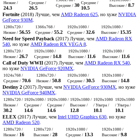
Низкие /
Средние /
Средние /
30
8.7
Средние /
Высокие /
24.3
26.5
10.5
Fortnite
(2018) Лучше, чем
AMD Radeon 625
, но хуже
NVIDIA
GeForce 930M
.
1280x720 /
1366x768 /
1920x1080 /
1920x1080 /
56.55
55.2
32.6
15.35
Низкие /
Средние /
Средние /
Высокие /
Need for Speed Payback
(2017) Лучше, чем
AMD Radeon RX
540
, но хуже
AMD Radeon RX VEGA 8
.
1280x720 /
1920x1080 /
1920x1080 /
1920x1080 /
26.7
14.8
11.6
11.6
Низкие /
Средние /
Высокие /
Высокие /
Call of Duty WWII
(2017) Лучше, чем
AMD Radeon RX 540
,
но хуже
NVIDIA GeForce 920MX
.
1024x768 /
1280x720 /
1920x1080 /
1920x1080 /
70.6
50.8
30.5
14.8
Средние /
Низкие /
Средние /
Высокие /
Destiny 2
(2017) Лучше, чем
NVIDIA GeForce 930MX
, но хуже
NVIDIA GeForce 940MX
.
1280x720 /
1920x1080 /
1920x1080 /
1920x1080 /
1920x1080
1920x1080
Низкие /
Средние /
Средние /
Высокие /
/ Ультра /
/ Ультра /
30.2
14.6
14.6
12.8
10.1
10.1
ELEX
(2017) Лучше, чем
Intel UHD Graphics 630
, но хуже
AMD Radeon 520
.
1280x720 /
1280x720 /
1920x1080 /
1920x1080 /
16
28
13.3
9.8
Низкие /
Высокие /
Средние /
Высокие /