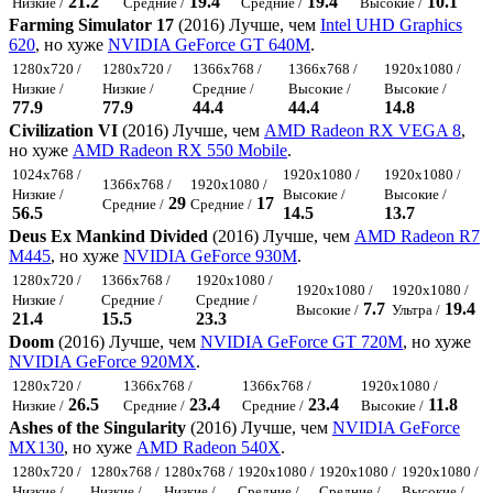
21.2
19.4
19.4
10.1
Низкие /
Средние /
Средние /
Высокие /
Farming Simulator 17
(2016) Лучше, чем
Intel UHD Graphics
620
, но хуже
NVIDIA GeForce GT 640M
.
1280x720 /
1280x720 /
1366x768 /
1366x768 /
1920x1080 /
Низкие /
Низкие /
Средние /
Высокие /
Высокие /
77.9
77.9
44.4
44.4
14.8
Civilization VI
(2016) Лучше, чем
AMD Radeon RX VEGA 8
,
но хуже
AMD Radeon RX 550 Mobile
.
1024x768 /
1920x1080 /
1920x1080 /
1366x768 /
1920x1080 /
Низкие /
Высокие /
Высокие /
29
17
Средние /
Средние /
56.5
14.5
13.7
Deus Ex Mankind Divided
(2016) Лучше, чем
AMD Radeon R7
M445
, но хуже
NVIDIA GeForce 930M
.
1280x720 /
1366x768 /
1920x1080 /
1920x1080 /
1920x1080 /
Низкие /
Средние /
Средние /
7.7
19.4
Высокие /
Ультра /
21.4
15.5
23.3
Doom
(2016) Лучше, чем
NVIDIA GeForce GT 720M
, но хуже
NVIDIA GeForce 920MX
.
1280x720 /
1366x768 /
1366x768 /
1920x1080 /
26.5
23.4
23.4
11.8
Низкие /
Средние /
Средние /
Высокие /
Ashes of the Singularity
(2016) Лучше, чем
NVIDIA GeForce
MX130
, но хуже
AMD Radeon 540X
.
1280x720 /
1280x768 /
1280x768 /
1920x1080 /
1920x1080 /
1920x1080 /
Низкие /
Низкие /
Низкие /
Средние /
Средние /
Высокие /