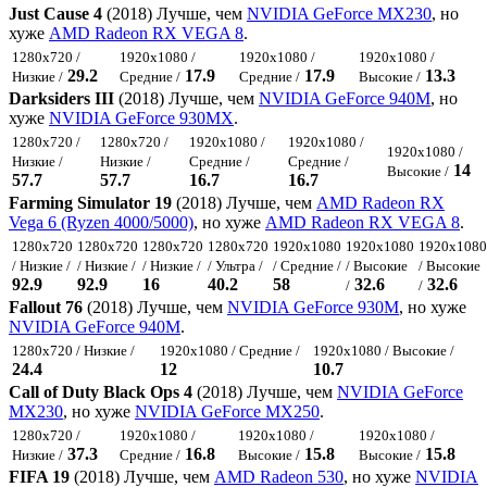
Just Cause 4
(2018) Лучше, чем
NVIDIA GeForce MX230
, но
хуже
AMD Radeon RX VEGA 8
.
1280x720 /
1920x1080 /
1920x1080 /
1920x1080 /
29.2
17.9
17.9
13.3
Низкие /
Средние /
Средние /
Высокие /
Darksiders III
(2018) Лучше, чем
NVIDIA GeForce 940M
, но
хуже
NVIDIA GeForce 930MX
.
1280x720 /
1280x720 /
1920x1080 /
1920x1080 /
1920x1080 /
Низкие /
Низкие /
Средние /
Средние /
14
Высокие /
57.7
57.7
16.7
16.7
Farming Simulator 19
(2018) Лучше, чем
AMD Radeon RX
Vega 6 (Ryzen 4000/5000)
, но хуже
AMD Radeon RX VEGA 8
.
1280x720
1280x720
1280x720
1280x720
1920x1080
1920x1080
1920x1080
/ Низкие /
/ Низкие /
/ Низкие /
/ Ультра /
/ Средние /
/ Высокие
/ Высокие
92.9
92.9
16
40.2
58
32.6
32.6
/
/
Fallout 76
(2018) Лучше, чем
NVIDIA GeForce 930M
, но хуже
NVIDIA GeForce 940M
.
1280x720 / Низкие /
1920x1080 / Средние /
1920x1080 / Высокие /
24.4
12
10.7
Call of Duty Black Ops 4
(2018) Лучше, чем
NVIDIA GeForce
MX230
, но хуже
NVIDIA GeForce MX250
.
1280x720 /
1920x1080 /
1920x1080 /
1920x1080 /
37.3
16.8
15.8
15.8
Низкие /
Средние /
Высокие /
Высокие /
FIFA 19
(2018) Лучше, чем
AMD Radeon 530
, но хуже
NVIDIA