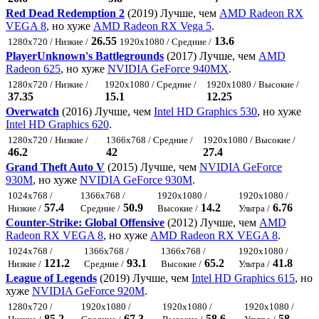
Red Dead Redemption 2
(2019) Лучше, чем
AMD Radeon RX
VEGA 8
, но хуже
AMD Radeon RX Vega 5
.
26.55
13.6
1280x720 / Низкие /
1920x1080 / Средние /
PlayerUnknown's Battlegrounds
(2017) Лучше, чем
AMD
Radeon 625
, но хуже
NVIDIA GeForce 940MX
.
1280x720 / Низкие /
1920x1080 / Средние /
1920x1080 / Высокие /
37.35
15.1
12.25
Overwatch
(2016) Лучше, чем
Intel HD Graphics 530
, но хуже
Intel HD Graphics 620
.
1280x720 / Низкие /
1366x768 / Средние /
1920x1080 / Высокие /
46.2
42
27.4
Grand Theft Auto V
(2015) Лучше, чем
NVIDIA GeForce
930M
, но хуже
NVIDIA GeForce 930M
.
1024x768 /
1366x768 /
1920x1080 /
1920x1080 /
57.4
50.9
14.2
6.76
Низкие /
Средние /
Высокие /
Ультра /
Counter-Strike: Global Offensive
(2012) Лучше, чем
AMD
Radeon RX VEGA 8
, но хуже
AMD Radeon RX VEGA 8
.
1024x768 /
1366x768 /
1366x768 /
1920x1080 /
121.2
93.1
65.2
41.8
Низкие /
Средние /
Высокие /
Ультра /
League of Legends
(2019) Лучше, чем
Intel HD Graphics 615
, но
хуже
NVIDIA GeForce 920M
.
1280x720 /
1920x1080 /
1920x1080 /
1920x1080 /
85.2
67.3
58.6
58