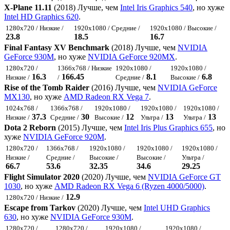
X-Plane 11.11
(2018) Лучше, чем
Intel Iris Graphics 540
, но хуже
Intel HD Graphics 620
.
1280x720 / Низкие /
1920x1080 / Средние /
1920x1080 / Высокие /
23.8
18.5
16.7
Final Fantasy XV Benchmark
(2018) Лучше, чем
NVIDIA
GeForce 930M
, но хуже
NVIDIA GeForce 920MX
.
1280x720 /
1366x768 / Низкие
1920x1080 /
1920x1080 /
16.3
166.45
8.1
6.8
Низкие /
/
Средние /
Высокие /
Rise of the Tomb Raider
(2016) Лучше, чем
NVIDIA GeForce
MX130
, но хуже
AMD Radeon RX Vega 7
.
1024x768 /
1366x768 /
1920x1080 /
1920x1080 /
1920x1080 /
37.3
30
12
13
13
Низкие /
Средние /
Высокие /
Ультра /
Ультра /
Dota 2 Reborn
(2015) Лучше, чем
Intel Iris Plus Graphics 655
, но
хуже
NVIDIA GeForce 920M
.
1280x720 /
1366x768 /
1920x1080 /
1920x1080 /
1920x1080 /
Низкие /
Средние /
Высокие /
Высокие /
Ультра /
66.7
53.6
32.35
34.6
29.25
Flight Simulator 2020
(2020) Лучше, чем
NVIDIA GeForce GT
1030
, но хуже
AMD Radeon RX Vega 6 (Ryzen 4000/5000)
.
12.9
1280x720 / Низкие /
Escape from Tarkov
(2020) Лучше, чем
Intel UHD Graphics
630
, но хуже
NVIDIA GeForce 930M
.
1280x720 /
1280x720 /
1920x1080 /
1920x1080 /