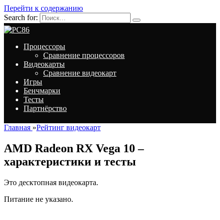
Перейти к содержанию
Search for:
Процессоры
Сравнение процессоров
Видеокарты
Сравнение видеокарт
Игры
Бенчмарки
Тесты
Партнёрство
Главная
»
Рейтинг видеокарт
AMD Radeon RX Vega 10 –
характеристики и тесты
Это десктопная видеокарта.
Питание не указано.