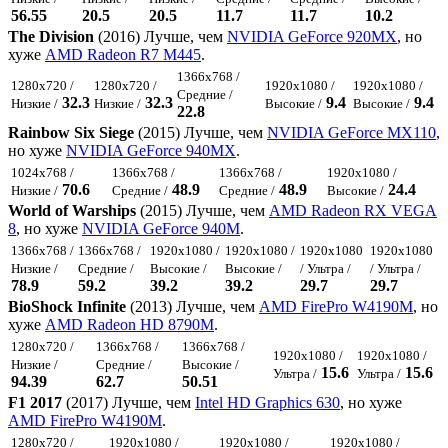
56.55
20.5
20.5
11.7
11.7
10.2
The Division
(2016) Лучше, чем
NVIDIA GeForce 920MX
, но
хуже
AMD Radeon R7 M445
.
1366x768 /
1280x720 /
1280x720 /
1920x1080 /
1920x1080 /
Средние /
32.3
32.3
9.4
9.4
Низкие /
Низкие /
Высокие /
Высокие /
22.8
Rainbow Six Siege
(2015) Лучше, чем
NVIDIA GeForce MX110
,
но хуже
NVIDIA GeForce 940MX
.
1024x768 /
1366x768 /
1366x768 /
1920x1080 /
70.6
48.9
48.9
24.4
Низкие /
Средние /
Средние /
Высокие /
World of Warships
(2015) Лучше, чем
AMD Radeon RX VEGA
8
, но хуже
NVIDIA GeForce 940M
.
1366x768 /
1366x768 /
1920x1080 /
1920x1080 /
1920x1080
1920x1080
Низкие /
Средние /
Высокие /
Высокие /
/ Ультра /
/ Ультра /
78.9
59.2
39.2
39.2
29.7
29.7
BioShock Infinite
(2013) Лучше, чем
AMD FirePro W4190M
, но
хуже
AMD Radeon HD 8790M
.
1280x720 /
1366x768 /
1366x768 /
1920x1080 /
1920x1080 /
Низкие /
Средние /
Высокие /
15.6
15.6
Ультра /
Ультра /
94.39
62.7
50.51
F1 2017
(2017) Лучше, чем
Intel HD Graphics 630
, но хуже
AMD FirePro W4190M
.
1280x720 /
1920x1080 /
1920x1080 /
1920x1080 /