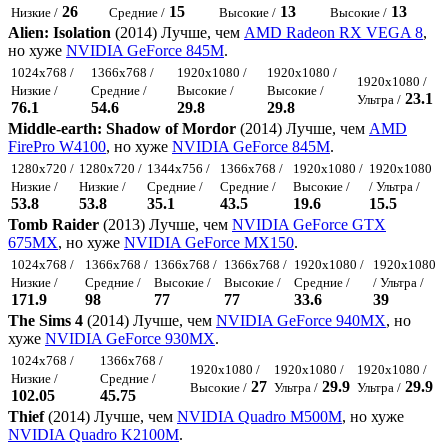
26
15
13
13
Низкие /
Средние /
Высокие /
Высокие /
Alien: Isolation
(2014) Лучше, чем
AMD Radeon RX VEGA 8
,
но хуже
NVIDIA GeForce 845M
.
1024x768 /
1366x768 /
1920x1080 /
1920x1080 /
1920x1080 /
Низкие /
Средние /
Высокие /
Высокие /
23.1
Ультра /
76.1
54.6
29.8
29.8
Middle-earth: Shadow of Mordor
(2014) Лучше, чем
AMD
FirePro W4100
, но хуже
NVIDIA GeForce 845M
.
1280x720 /
1280x720 /
1344x756 /
1366x768 /
1920x1080 /
1920x1080
Низкие /
Низкие /
Средние /
Средние /
Высокие /
/ Ультра /
53.8
53.8
35.1
43.5
19.6
15.5
Tomb Raider
(2013) Лучше, чем
NVIDIA GeForce GTX
675MX
, но хуже
NVIDIA GeForce MX150
.
1024x768 /
1366x768 /
1366x768 /
1366x768 /
1920x1080 /
1920x1080
Низкие /
Средние /
Высокие /
Высокие /
Средние /
/ Ультра /
171.9
98
77
77
33.6
39
The Sims 4
(2014) Лучше, чем
NVIDIA GeForce 940MX
, но
хуже
NVIDIA GeForce 930MX
.
1024x768 /
1366x768 /
1920x1080 /
1920x1080 /
1920x1080 /
Низкие /
Средние /
27
29.9
29.9
Высокие /
Ультра /
Ультра /
102.05
45.75
Thief
(2014) Лучше, чем
NVIDIA Quadro M500M
, но хуже
NVIDIA Quadro K2100M
.