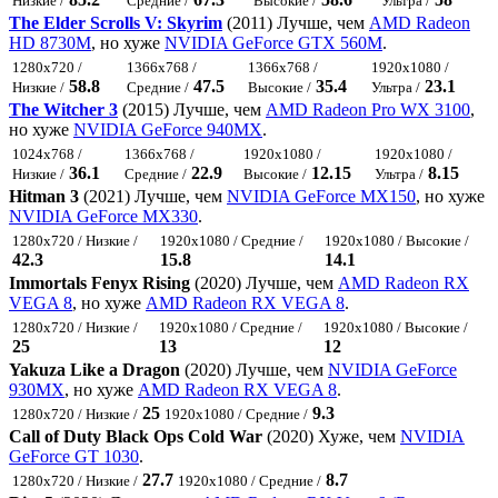
Низкие /
Средние /
Высокие /
Ультра /
The Elder Scrolls V: Skyrim
(2011) Лучше, чем
AMD Radeon
HD 8730M
, но хуже
NVIDIA GeForce GTX 560M
.
1280x720 /
1366x768 /
1366x768 /
1920x1080 /
58.8
47.5
35.4
23.1
Низкие /
Средние /
Высокие /
Ультра /
The Witcher 3
(2015) Лучше, чем
AMD Radeon Pro WX 3100
,
но хуже
NVIDIA GeForce 940MX
.
1024x768 /
1366x768 /
1920x1080 /
1920x1080 /
36.1
22.9
12.15
8.15
Низкие /
Средние /
Высокие /
Ультра /
Hitman 3
(2021) Лучше, чем
NVIDIA GeForce MX150
, но хуже
NVIDIA GeForce MX330
.
1280x720 / Низкие /
1920x1080 / Средние /
1920x1080 / Высокие /
42.3
15.8
14.1
Immortals Fenyx Rising
(2020) Лучше, чем
AMD Radeon RX
VEGA 8
, но хуже
AMD Radeon RX VEGA 8
.
1280x720 / Низкие /
1920x1080 / Средние /
1920x1080 / Высокие /
25
13
12
Yakuza Like a Dragon
(2020) Лучше, чем
NVIDIA GeForce
930MX
, но хуже
AMD Radeon RX VEGA 8
.
25
9.3
1280x720 / Низкие /
1920x1080 / Средние /
Call of Duty Black Ops Cold War
(2020) Хуже, чем
NVIDIA
GeForce GT 1030
.
27.7
8.7
1280x720 / Низкие /
1920x1080 / Средние /