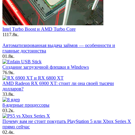
Intel Turbo Boost и AMD Turbo Core
11
17.8к.
Автоматизированная выдача займов — особенности и
главные достоинства
0
1.8к.
Создание загрузочной флешки в Windows
7
6.9к.
AMD Radeon RX 6900 XT: стоит ли она своей тысячи
долларов?
3
3.8к.
8-ядерные процессоры
0
3.2к.
Почему вам не стоит покупать PlayStation 5 или Xbox Series X
прямо сейчас
0
2.4к.