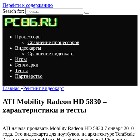
Перейти к содержанию
Search for:
Процессоры
Сравнение процессоров
Видеокарты
Сравнение видеокарт
Игры
Бенчмарки
Тесты
Партнёрство
Главная
»
Рейтинг видеокарт
ATI Mobility Radeon HD 5830 –
характеристики и тесты
ATI начала продавать Mobility Radeon HD 5830 7 января 2010
года. Это видеокарта для ноутбуков, на архитектуре TeraScale
2, с техпроцессом 40 нм. На ней установлено 1 ГБ памяти