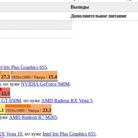
Выходы
Дополнительное питание
el Iris Plus Graphics 655
.
27.3
15.4
1920x1080 / Ультра /
0
, но хуже
NVIDIA GeForce 940M
.
12.5
e GT 650M
, но хуже
AMD Radeon RX Vega 5
.
.1
23.3
1920x1080 / Ультра /
хуже
AMD Radeon R7 M265
.
X Vega 10
, но хуже
Intel Iris Plus Graphics 655
.