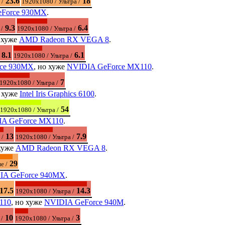
23.6
18
 /
1920x1080 / Ультра /
Force 930MX
.
9.3
6.4
/
1920x1080 / Ультра /
о хуже
AMD Radeon RX VEGA 8
.
8.1
6.1
1920x1080 / Ультра /
ce 930MX
, но хуже
NVIDIA GeForce MX110
.
7
1920x1080 / Ультра /
о хуже
Intel Iris Graphics 6100
.
54
1920x1080 / Ультра /
A GeForce MX110
.
13
7.9
 /
1920x1080 / Ультра /
 хуже
AMD Radeon RX VEGA 8
.
29
е /
IA GeForce 940MX
.
17.5
14.3
1920x1080 / Ультра /
110
, но хуже
NVIDIA GeForce 940M
.
10
3
/
1920x1080 / Ультра /