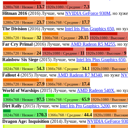
13.7
7.3
1280x768 / Низкие /
1920x1080 / Средние /
Hitman 2016
(2016) Лучше, чем
NVIDIA GeForce 930M
, но хуж
23.7
17.7
1280x720 / Низкие /
1366x768 / Средние /
The Division
(2016) Лучше, чем
Intel Iris Plus Graphics 650
, но х
32
20.15
1280x720 / Низкие /
1366x768 / Средние /
1920x1080 / Высокие /
Far Cry Primal
(2016) Лучше, чем
AMD Radeon R5 M255
, но х
24
11
9
1280x720 / Низкие /
1920x1080 / Средние /
1920x1080 / Высокие /
Rainbow Six Siege
(2015) Лучше, чем
Intel Iris Plus Graphics 650
,
54.3
34.1
1024x768 / Низкие /
1366x768 / Средние /
1920x1080 / Высокие /
Fallout 4
(2015) Лучше, чем
AMD Radeon R7 M340
, но хуже
NV
27.9
17.4
1280x720 / Низкие /
1366x768 / Средние /
World of Warships
(2015) Лучше, чем
AMD Radeon 540X
, но х
97.5
65.9
1366x768 / Низкие /
1366x768 / Средние /
1920x1080 / Высокие /
Dirt Rally
(2015) Лучше, чем
Intel Iris Pro Graphics 5200
, но хуж
170.3
44.4
1024x768 / Низкие /
1366x768 / Средние /
1920x1080 / Высокие
Dragon Age: Inquisition
(2014) Лучше, чем
NVIDIA GeForce 93