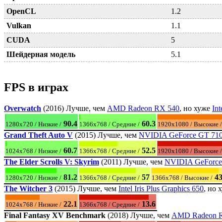
OpenCL
1.2
Vulkan
1.1
CUDA
5
Шейдерная модель
5.1
FPS в играх
Overwatch
(2016) Лучше, чем
AMD Radeon RX 540
, но хуже
Int
90.4
60.3
1280x720 / Низкие /
1366x768 / Средние /
1920x1080 / Высокие /
Grand Theft Auto V
(2015) Лучше, чем
NVIDIA GeForce GT 71
60.7
52.5
1024x768 / Низкие /
1366x768 / Средние /
1920x1080 / Высокие /
The Elder Scrolls V: Skyrim
(2011) Лучше, чем
NVIDIA GeForc
81.2
57
43
1280x720 / Низкие /
1366x768 / Средние /
1366x768 / Высокие /
The Witcher 3
(2015) Лучше, чем
Intel Iris Plus Graphics 650
, но 
22.1
13.6
1024x768 / Низкие /
1366x768 / Средние /
Final Fantasy XV Benchmark
(2018) Лучше, чем
AMD Radeon R