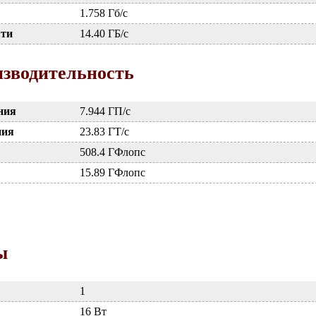
1.758 Гб/с
яти
14.40 ГБ/с
зводительность
ния
7.944 ГП/с
ния
23.83 ГТ/с
508.4 ГФлопс
15.89 ГФлопс
ы
1
16 Вт