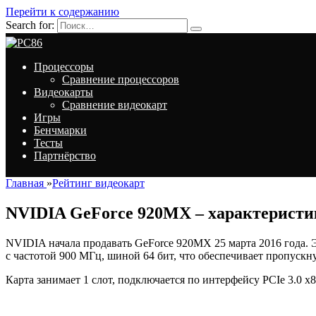
Перейти к содержанию
Search for:
Процессоры
Сравнение процессоров
Видеокарты
Сравнение видеокарт
Игры
Бенчмарки
Тесты
Партнёрство
Главная
»
Рейтинг видеокарт
NVIDIA GeForce 920MX – характеристи
NVIDIA начала продавать GeForce 920MX 25 марта 2016 года. Э
с частотой 900 МГц, шиной 64 бит, что обеспечивает пропускну
Карта занимает 1 слот, подключается по интерфейсу PCIe 3.0 