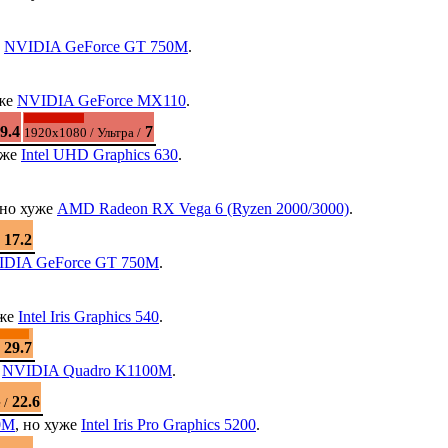
е
NVIDIA GeForce GT 750M
.
уже
NVIDIA GeForce MX110
.
9.4
7
1920x1080 / Ультра /
уже
Intel UHD Graphics 630
.
 но хуже
AMD Radeon RX Vega 6 (Ryzen 2000/3000)
.
17.2
IDIA GeForce GT 750M
.
уже
Intel Iris Graphics 540
.
29.7
е
NVIDIA Quadro K1100M
.
22.6
 /
0M
, но хуже
Intel Iris Pro Graphics 5200
.