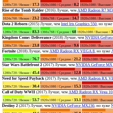
17.3
8.2
1280x720 / Низкие /
1920x1080 / Средние /
1920x1080 / Высокие /
Rise of the Tomb Raider
(2016) Лучше, чем
AMD Radeon R7 M3
23.2
14.7
1024x768 / Низкие /
1366x768 / Средние /
1920x1080 / Высокие /
Dota 2 Reborn
(2015) Лучше, чем
Intel Iris Graphics 550
, но хуж
83.3
68
3
1280x720 / Низкие /
1366x768 / Средние /
1920x1080 / Высокие /
Kingdom Come: Deliverance
(2018) Лучше, чем
NVIDIA GeForc
23.8
9.6
1280x720 / Низкие /
1920x1080 / Средние /
1920x1080 / Высокие /
Fortnite
(2018) Лучше, чем
AMD Radeon RX VEGA 8
, но хуже
76.7
21.2
1280x720 / Низкие /
1920x1080 / Средние /
1920x1080 / Высокие
Star Wars Battlefront 2
(2017) Лучше, чем
NVIDIA GeForce MX
45.4
12.8
1280x720 / Низкие /
1920x1080 / Средние /
1920x1080 / Высокие
Need for Speed Payback
(2017) Лучше, чем
AMD Radeon RX V
30.4
15.3
1280x720 / Низкие /
1920x1080 / Средние /
1920x1080 / Высокие
Call of Duty WWII
(2017) Лучше, чем
AMD Radeon RX Vega 10
53.7
33.1
1280x720 / Низкие /
1920x1080 / Средние /
1920x1080 / Высокие
Destiny 2
(2017) Лучше, чем
NVIDIA GeForce MX230
, но хуже