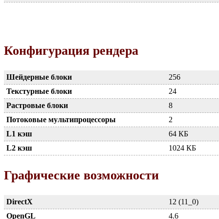
Конфигурация рендера
Шейдерные блоки
256
Текстурные блоки
24
Растровые блоки
8
Потоковые мультипроцессоры
2
L1 кэш
64 КБ
L2 кэш
1024 КБ
Графические возможности
DirectX
12 (11_0)
OpenGL
4.6