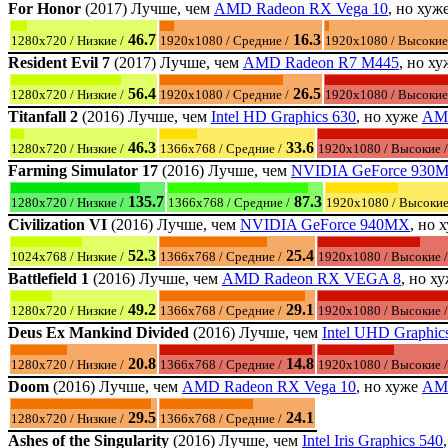
For Honor
(2017) Лучше, чем
AMD Radeon RX Vega 10
, но хуж
46.7
16.3
1280x720 / Низкие /
1920x1080 / Средние /
1920x1080 / Высокие
Resident Evil 7
(2017) Лучше, чем
AMD Radeon R7 M445
, но х
56.4
26.5
1280x720 / Низкие /
1920x1080 / Средние /
1920x1080 / Высокие
Titanfall 2
(2016) Лучше, чем
Intel HD Graphics 630
, но хуже
AMD
46.3
33.6
1280x720 / Низкие /
1366x768 / Средние /
1920x1080 / Высокие /
Farming Simulator 17
(2016) Лучше, чем
NVIDIA GeForce 930
135.7
87.3
1280x720 / Низкие /
1366x768 / Средние /
1920x1080 / Высокие
Civilization VI
(2016) Лучше, чем
NVIDIA GeForce 940MX
, но 
52.3
25.4
1024x768 / Низкие /
1366x768 / Средние /
1920x1080 / Высокие /
Battlefield 1
(2016) Лучше, чем
AMD Radeon RX VEGA 8
, но х
49.2
29.1
1280x720 / Низкие /
1366x768 / Средние /
1920x1080 / Высокие /
Deus Ex Mankind Divided
(2016) Лучше, чем
Intel UHD Graphic
20.8
14.8
1280x720 / Низкие /
1366x768 / Средние /
1920x1080 / Высокие /
Doom
(2016) Лучше, чем
AMD Radeon RX Vega 10
, но хуже
AMD
29.5
24.1
1280x720 / Низкие /
1366x768 / Средние /
Ashes of the Singularity
(2016) Лучше, чем
Intel Iris Graphics 540