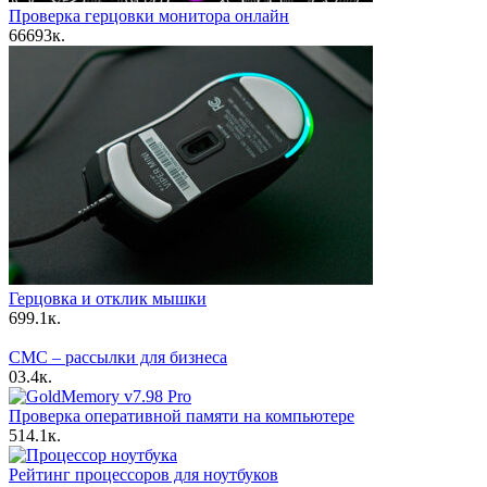
Проверка герцовки монитора онлайн
66
693к.
Герцовка и отклик мышки
6
99.1к.
СМС – рассылки для бизнеса
0
3.4к.
Проверка оперативной памяти на компьютере
5
14.1к.
Рейтинг процессоров для ноутбуков