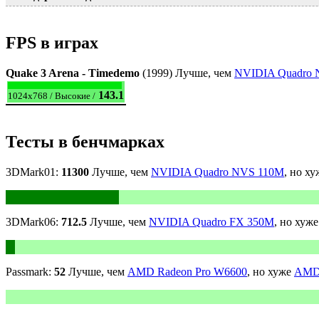
FPS в играх
Quake 3 Arena - Timedemo
(1999) Лучше, чем
NVIDIA Quadro
143.1
1024x768 / Высокие /
Тесты в бенчмарках
3DMark01:
11300
Лучше, чем
NVIDIA Quadro NVS 110M
, но х
3DMark06:
712.5
Лучше, чем
NVIDIA Quadro FX 350M
, но хуж
Passmark:
52
Лучше, чем
AMD Radeon Pro W6600
, но хуже
AMD 