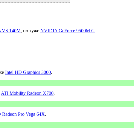
 NVS 140M
, но хуже
NVIDIA GeForce 9500M G
.
уже
Intel HD Graphics 3000
.
е
ATI Mobility Radeon X700
.
Radeon Pro Vega 64X
.