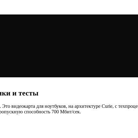
ики и тесты
 Это видеокарта для ноутбуков, на архитектуре Curie, с техпроц
ропускную способность 700 Мбит/сек.
.