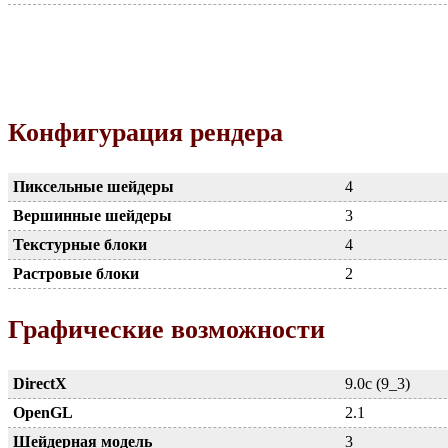
Конфигурация рендера
Пиксельные шейдеры
4
Вершинные шейдеры
3
Текстурные блоки
4
Растровые блоки
2
Графические возможности
DirectX
9.0c (9_3)
OpenGL
2.1
Шейдерная модель
3