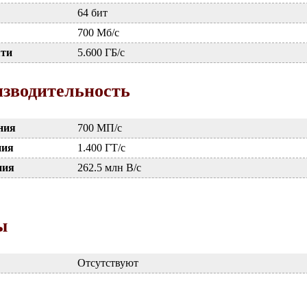
64 бит
700 Мб/с
яти
5.600 ГБ/с
зводительность
ния
700 МП/с
ния
1.400 ГТ/с
ния
262.5 млн В/с
ы
Отсутствуют