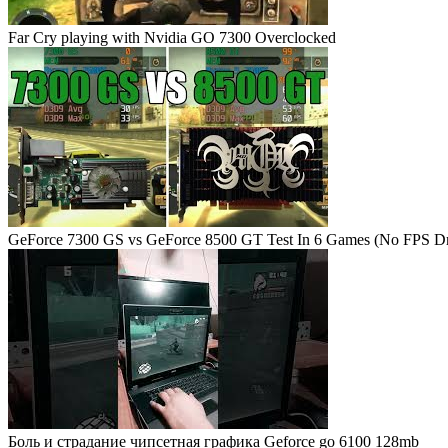
Far Cry playing with Nvidia GO 7300 Overclocked
GeForce 7300 GS vs GeForce 8500 GT Test In 6 Games (No FPS Dr
Боль и страдание чипсетная графика Geforce go 6100 128mb