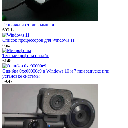
Герцовка и отклик мышки
6
99.1к.
Список процессоров для Windows 11
0
6к.
Тест микрофона онлайн
6
148к.
Ошибка 0xc00000e9 в Windows 10 и 7 при запуске или
установке системы
5
9.4к.