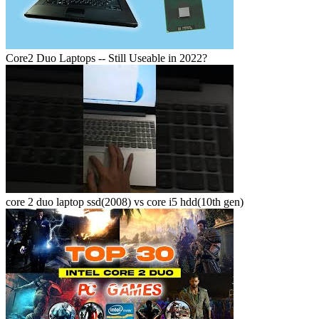
Core2 Duo Laptops -- Still Useable in 2022?
core 2 duo laptop ssd(2008) vs core i5 hdd(10th gen)