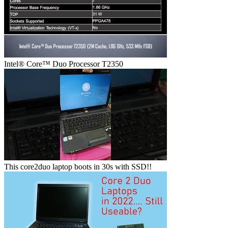
Intel® Core™ Duo Processor T2350
This core2duo laptop boots in 30s with SSD!!