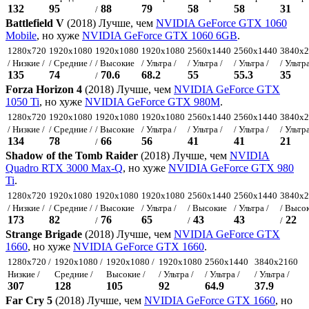
132
95
88
79
58
58
31
/
Battlefield V
(2018) Лучше, чем
NVIDIA GeForce GTX 1060
Mobile
, но хуже
NVIDIA GeForce GTX 1060 6GB
.
1280x720
1920x1080
1920x1080
1920x1080
2560x1440
2560x1440
3840x2
/ Низкие /
/ Средние /
/ Высокие
/ Ультра /
/ Ультра /
/ Ультра /
/ Ультра
135
74
70.6
68.2
55
55.3
35
/
Forza Horizon 4
(2018) Лучше, чем
NVIDIA GeForce GTX
1050 Ti
, но хуже
NVIDIA GeForce GTX 980M
.
1280x720
1920x1080
1920x1080
1920x1080
2560x1440
2560x1440
3840x2
/ Низкие /
/ Средние /
/ Высокие
/ Ультра /
/ Ультра /
/ Ультра /
/ Ультра
134
78
66
56
41
41
21
/
Shadow of the Tomb Raider
(2018) Лучше, чем
NVIDIA
Quadro RTX 3000 Max-Q
, но хуже
NVIDIA GeForce GTX 980
Ti
.
1280x720
1920x1080
1920x1080
1920x1080
2560x1440
2560x1440
3840x2
/ Низкие /
/ Средние /
/ Высокие
/ Ультра /
/ Высокие
/ Ультра /
/ Высо
173
82
76
65
43
43
22
/
/
/
Strange Brigade
(2018) Лучше, чем
NVIDIA GeForce GTX
1660
, но хуже
NVIDIA GeForce GTX 1660
.
1280x720 /
1920x1080 /
1920x1080 /
1920x1080
2560x1440
3840x2160
Низкие /
Средние /
Высокие /
/ Ультра /
/ Ультра /
/ Ультра /
307
128
105
92
64.9
37.9
Far Cry 5
(2018) Лучше, чем
NVIDIA GeForce GTX 1660
, но