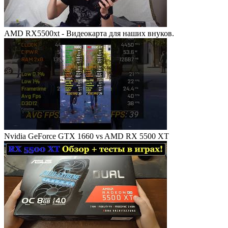
AMD RX5500xt - Видеокарта для наших внуков.
Nvidia GeForce GTX 1660 vs AMD RX 5500 XT