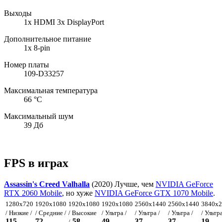
Выходы
1x HDMI 3x DisplayPort
Дополнительное питание
1x 8-pin
Номер платы
109-D33257
Максимальная температура
66 °C
Максимальный шум
39 Дб
FPS в играх
Assassin's Creed Valhalla
(2020) Лучше, чем
NVIDIA GeForce
RTX 2060 Mobile
, но хуже
NVIDIA GeForce GTX 1070 Mobile
.
1280x720
1920x1080
1920x1080
1920x1080
2560x1440
2560x1440
3840x2
/ Низкие /
/ Средние /
/ Высокие
/ Ультра /
/ Ультра /
/ Ультра /
/ Ультра
115
72
58
49
37
37
19
/