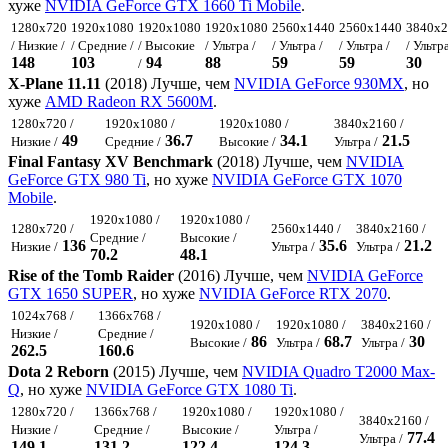
хуже
NVIDIA GeForce GTX 1660 Ti Mobile
.
1280x720
1920x1080
1920x1080
1920x1080
2560x1440
2560x1440
3840x2
/ Низкие /
/ Средние /
/ Высокие
/ Ультра /
/ Ультра /
/ Ультра /
/ Ультра
148
103
94
88
59
59
30
/
X-Plane 11.11
(2018) Лучше, чем
NVIDIA GeForce 930MX
, но
хуже
AMD Radeon RX 5600M
.
1280x720 /
1920x1080 /
1920x1080 /
3840x2160 /
49
36.7
34.1
21.5
Низкие /
Средние /
Высокие /
Ультра /
Final Fantasy XV Benchmark
(2018) Лучше, чем
NVIDIA
GeForce GTX 980 Ti
, но хуже
NVIDIA GeForce GTX 1070
Mobile
.
1920x1080 /
1920x1080 /
1280x720 /
2560x1440 /
3840x2160 /
Средние /
Высокие /
136
35.6
21.2
Низкие /
Ультра /
Ультра /
70.2
48.1
Rise of the Tomb Raider
(2016) Лучше, чем
NVIDIA GeForce
GTX 1650 SUPER
, но хуже
NVIDIA GeForce RTX 2070
.
1024x768 /
1366x768 /
1920x1080 /
1920x1080 /
3840x2160 /
Низкие /
Средние /
86
68.7
30
Высокие /
Ультра /
Ультра /
262.5
160.6
Dota 2 Reborn
(2015) Лучше, чем
NVIDIA Quadro T2000 Max-
Q
, но хуже
NVIDIA GeForce GTX 1080 Ti
.
1280x720 /
1366x768 /
1920x1080 /
1920x1080 /
3840x2160 /
Низкие /
Средние /
Высокие /
Ультра /
77.4
Ультра /
149.1
131.2
122.4
124.3