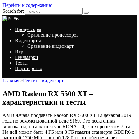
Перейти к содержанию
Search for:
Процессоры
Сравнение процессоров
Видеокарты
Сравнение видеокарт
Игры
Бенчмарки
Тесты
Партнёрство
Главная
»
Рейтинг видеокарт
AMD Radeon RX 5500 XT –
характеристики и тесты
AMD начала продавать Radeon RX 5500 XT 12 декабря 2019
года по рекомендованной цене $169. Это десктопная
видеокарта, на архитектуре RDNA 1.0, с техпроцессом 7 нм.
На ней может быть 4 ГБ или 8 ГБ памяти стандарта GDDR6 с
частотой 1750 МГц, шиной 128 бит, что обеспечивает