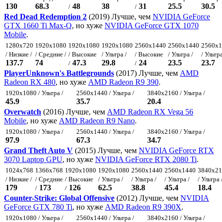
130
68.3
48
38
31
25.5
30.5
/
/
Red Dead Redemption 2
(2019) Лучше, чем
NVIDIA GeForce
GTX 1660 Ti Max-Q
, но хуже
NVIDIA GeForce GTX 1070
Mobile
.
1280x720
1920x1080
1920x1080
1920x1080
2560x1440
2560x1440
2560x1
/ Низкие /
/ Средние /
/ Высокие
/ Ультра /
/ Высокие
/ Ультра /
/ Ультра
137.7
74
47.3
29.8
24
23.5
23.7
/
/
PlayerUnknown's Battlegrounds
(2017) Лучше, чем
AMD
Radeon RX 480
, но хуже
AMD Radeon R9 390
.
1920x1080 / Ультра /
2560x1440 / Ультра /
3840x2160 / Ультра /
45.9
35.7
20.4
Overwatch
(2016) Лучше, чем
AMD Radeon RX Vega 56
Mobile
, но хуже
AMD Radeon R9 Nano
.
1920x1080 / Ультра /
2560x1440 / Ультра /
3840x2160 / Ультра /
97.9
67.3
34.7
Grand Theft Auto V
(2015) Лучше, чем
NVIDIA GeForce RTX
3070 Laptop GPU
, но хуже
NVIDIA GeForce RTX 2080 Ti
.
1024x768
1366x768
1920x1080
1920x1080
2560x1440
2560x1440
3840x21
/ Низкие /
/ Средние
/ Высокие
/ Ультра /
/ Ультра /
/ Ультра /
/ Ультра 
179
173
126
62.5
38.8
45.4
18.4
/
/
Counter-Strike: Global Offensive
(2012) Лучше, чем
NVIDIA
GeForce GTX 780 Ti
, но хуже
AMD Radeon R9 390X
.
1920x1080 / Ультра /
2560x1440 / Ультра /
3840x2160 / Ультра /