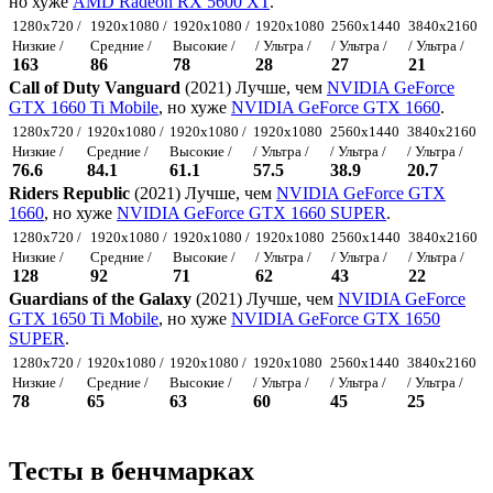
но хуже
AMD Radeon RX 5600 XT
.
1280x720 /
1920x1080 /
1920x1080 /
1920x1080
2560x1440
3840x2160
Низкие /
Средние /
Высокие /
/ Ультра /
/ Ультра /
/ Ультра /
163
86
78
28
27
21
Call of Duty Vanguard
(2021) Лучше, чем
NVIDIA GeForce
GTX 1660 Ti Mobile
, но хуже
NVIDIA GeForce GTX 1660
.
1280x720 /
1920x1080 /
1920x1080 /
1920x1080
2560x1440
3840x2160
Низкие /
Средние /
Высокие /
/ Ультра /
/ Ультра /
/ Ультра /
76.6
84.1
61.1
57.5
38.9
20.7
Riders Republic
(2021) Лучше, чем
NVIDIA GeForce GTX
1660
, но хуже
NVIDIA GeForce GTX 1660 SUPER
.
1280x720 /
1920x1080 /
1920x1080 /
1920x1080
2560x1440
3840x2160
Низкие /
Средние /
Высокие /
/ Ультра /
/ Ультра /
/ Ультра /
128
92
71
62
43
22
Guardians of the Galaxy
(2021) Лучше, чем
NVIDIA GeForce
GTX 1650 Ti Mobile
, но хуже
NVIDIA GeForce GTX 1650
SUPER
.
1280x720 /
1920x1080 /
1920x1080 /
1920x1080
2560x1440
3840x2160
Низкие /
Средние /
Высокие /
/ Ультра /
/ Ультра /
/ Ультра /
78
65
63
60
45
25
Тесты в бенчмарках