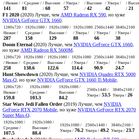
/ Низкие /
/ Средние /
/ Высокие
/ Ультра /
/ Высокие
/ Ультра /
/ Высо
141
81
68
57
42
42
21
/
/
/
F1 2020
(2020) Лучше, чем
AMD Radeon RX 590
, но хуже
NVIDIA GeForce GTX 1660
.
1280x720 /
1920x1080 /
1920x1080 /
1920x1080
2560x1440
3840x2160
Низкие /
Средние /
Высокие /
/ Ультра /
/ Ультра /
/ Ультра /
287
158
129
88
66
38
Doom Eternal
(2020) Лучше, чем
NVIDIA GeForce GTX 1660
,
но хуже
AMD Radeon RX 5600M
.
1280x720
1920x1080 /
1920x1080 /
1920x1080
2560x1440
3840x2160
/ Низкие /
Средние /
Высокие /
/ Ультра /
/ Ультра /
/ Ультра /
258
138.6
122.6
114.4
90.9
24.7
Hunt Showdown
(2020) Лучше, чем
NVIDIA Quadro RTX 5000
Max-Q
, но хуже
NVIDIA GeForce GTX 1660 Ti Mobile
.
1280x720 /
1920x1080 /
1920x1080 /
2560x1440 /
3840x2160 /
Низкие /
Средние /
Высокие /
53.5
26
Ультра /
Ультра /
159.8
103.3
84.2
Star Wars Jedi Fallen Order
(2019) Лучше, чем
NVIDIA
GeForce RTX 2070 Mobile
, но хуже
NVIDIA GeForce RTX 2070
Super Max-Q
.
1920x1080 /
1920x1080 /
1920x1080 /
2560x1440 /
3840x2160 /
Средние /
Высокие /
76.2
49.2
23.7
Ультра /
Ультра /
Ультра /
107.5
88.4