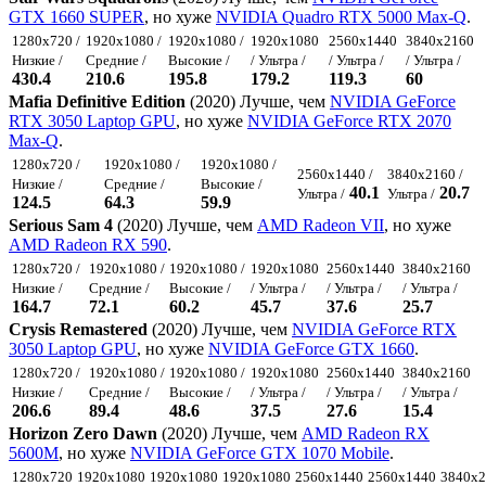
GTX 1660 SUPER
, но хуже
NVIDIA Quadro RTX 5000 Max-Q
.
1280x720 /
1920x1080 /
1920x1080 /
1920x1080
2560x1440
3840x2160
Низкие /
Средние /
Высокие /
/ Ультра /
/ Ультра /
/ Ультра /
430.4
210.6
195.8
179.2
119.3
60
Mafia Definitive Edition
(2020) Лучше, чем
NVIDIA GeForce
RTX 3050 Laptop GPU
, но хуже
NVIDIA GeForce RTX 2070
Max-Q
.
1280x720 /
1920x1080 /
1920x1080 /
2560x1440 /
3840x2160 /
Низкие /
Средние /
Высокие /
40.1
20.7
Ультра /
Ультра /
124.5
64.3
59.9
Serious Sam 4
(2020) Лучше, чем
AMD Radeon VII
, но хуже
AMD Radeon RX 590
.
1280x720 /
1920x1080 /
1920x1080 /
1920x1080
2560x1440
3840x2160
Низкие /
Средние /
Высокие /
/ Ультра /
/ Ультра /
/ Ультра /
164.7
72.1
60.2
45.7
37.6
25.7
Crysis Remastered
(2020) Лучше, чем
NVIDIA GeForce RTX
3050 Laptop GPU
, но хуже
NVIDIA GeForce GTX 1660
.
1280x720 /
1920x1080 /
1920x1080 /
1920x1080
2560x1440
3840x2160
Низкие /
Средние /
Высокие /
/ Ультра /
/ Ультра /
/ Ультра /
206.6
89.4
48.6
37.5
27.6
15.4
Horizon Zero Dawn
(2020) Лучше, чем
AMD Radeon RX
5600M
, но хуже
NVIDIA GeForce GTX 1070 Mobile
.
1280x720
1920x1080
1920x1080
1920x1080
2560x1440
2560x1440
3840x2