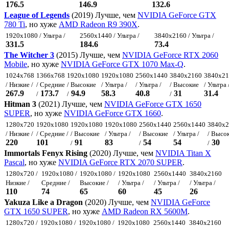
176.5
146.9
132.6
League of Legends
(2019) Лучше, чем
NVIDIA GeForce GTX
780 Ti
, но хуже
AMD Radeon R9 390X
.
1920x1080 / Ультра /
2560x1440 / Ультра /
3840x2160 / Ультра /
331.5
184.6
73.4
The Witcher 3
(2015) Лучше, чем
NVIDIA GeForce RTX 2060
Mobile
, но хуже
NVIDIA GeForce GTX 1070 Max-Q
.
1024x768
1366x768
1920x1080
1920x1080
2560x1440
3840x2160
3840x21
/ Низкие /
/ Средние
/ Высокие
/ Ультра /
/ Ультра /
/ Высокие
/ Ультра 
267.9
173.7
94.9
58.3
40.8
31
31.4
/
/
/
Hitman 3
(2021) Лучше, чем
NVIDIA GeForce GTX 1650
SUPER
, но хуже
NVIDIA GeForce GTX 1660
.
1280x720
1920x1080
1920x1080
1920x1080
2560x1440
2560x1440
3840x2
/ Низкие /
/ Средние /
/ Высокие
/ Ультра /
/ Высокие
/ Ультра /
/ Высо
220
101
91
83
54
54
30
/
/
/
Immortals Fenyx Rising
(2020) Лучше, чем
NVIDIA Titan X
Pascal
, но хуже
NVIDIA GeForce RTX 2070 SUPER
.
1280x720 /
1920x1080 /
1920x1080 /
1920x1080
2560x1440
3840x2160
Низкие /
Средние /
Высокие /
/ Ультра /
/ Ультра /
/ Ультра /
110
74
65
60
45
26
Yakuza Like a Dragon
(2020) Лучше, чем
NVIDIA GeForce
GTX 1650 SUPER
, но хуже
AMD Radeon RX 5600M
.
1280x720 /
1920x1080 /
1920x1080 /
1920x1080
2560x1440
3840x2160