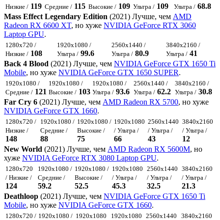
119
115
109
109
68.8
Низкие /
Средние /
Высокие /
Ультра /
Ультра /
Mass Effect Legendary Edition
(2021) Лучше, чем
AMD
Radeon RX 6600 XT
, но хуже
NVIDIA GeForce RTX 3060
Laptop GPU
.
1280x720 /
1920x1080 /
2560x1440 /
3840x2160 /
108
99.6
80.9
41
Низкие /
Ультра /
Ультра /
Ультра /
Back 4 Blood
(2021) Лучше, чем
NVIDIA GeForce GTX 1650 Ti
Mobile
, но хуже
NVIDIA GeForce GTX 1650 SUPER
.
1920x1080 /
1920x1080 /
1920x1080 /
2560x1440 /
3840x2160 /
121
103
93.6
62.2
30.8
Средние /
Высокие /
Ультра /
Ультра /
Ультра /
Far Cry 6
(2021) Лучше, чем
AMD Radeon RX 5700
, но хуже
NVIDIA GeForce GTX 1660
.
1280x720 /
1920x1080 /
1920x1080 /
1920x1080
2560x1440
3840x2160
Низкие /
Средние /
Высокие /
/ Ультра /
/ Ультра /
/ Ультра /
148
88
75
66
43
12
New World
(2021) Лучше, чем
AMD Radeon RX 5600M
, но
хуже
NVIDIA GeForce RTX 3080 Laptop GPU
.
1280x720
1920x1080 /
1920x1080 /
1920x1080
2560x1440
3840x2160
/ Низкие /
Средние /
Высокие /
/ Ультра /
/ Ультра /
/ Ультра /
124
59.2
52.5
45.3
32.5
21.3
Deathloop
(2021) Лучше, чем
NVIDIA GeForce GTX 1650 Ti
Mobile
, но хуже
NVIDIA GeForce GTX 1660
.
1280x720 /
1920x1080 /
1920x1080
1920x1080
2560x1440
3840x2160