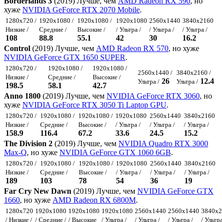
Borderlands 3
(2019) Лучше, чем
AMD Radeon RX 590
, но
хуже
NVIDIA GeForce RTX 2070 Mobile
.
1280x720 /
1920x1080 /
1920x1080 /
1920x1080
2560x1440
3840x2160
Низкие /
Средние /
Высокие /
/ Ультра /
/ Ультра /
/ Ультра /
108
88.8
55.1
42
30
16.2
Control
(2019) Лучше, чем
AMD Radeon RX 570
, но хуже
NVIDIA GeForce GTX 1650 SUPER
.
1280x720 /
1920x1080 /
1920x1080 /
2560x1440 /
3840x2160 /
Низкие /
Средние /
Высокие /
26
12.4
Ультра /
Ультра /
198.5
58.1
42.7
Anno 1800
(2019) Лучше, чем
NVIDIA GeForce RTX 3060
, но
хуже
NVIDIA GeForce RTX 3050 Ti Laptop GPU
.
1280x720 /
1920x1080 /
1920x1080 /
1920x1080
2560x1440
3840x2160
Низкие /
Средние /
Высокие /
/ Ультра /
/ Ультра /
/ Ультра /
158.9
116.4
67.2
33.6
24.5
15.2
The Division 2
(2019) Лучше, чем
NVIDIA Quadro RTX 3000
Max-Q
, но хуже
NVIDIA GeForce GTX 1060 6GB
.
1280x720 /
1920x1080 /
1920x1080 /
1920x1080
2560x1440
3840x2160
Низкие /
Средние /
Высокие /
/ Ультра /
/ Ультра /
/ Ультра /
189
103
78
54
36
19
Far Cry New Dawn
(2019) Лучше, чем
NVIDIA GeForce GTX
1660
, но хуже
AMD Radeon RX 6800M
.
1280x720
1920x1080
1920x1080
1920x1080
2560x1440
2560x1440
3840x2
/ Низкие /
/ Средние /
/ Высокие
/ Ультра /
/ Ультра /
/ Ультра /
/ Ультра