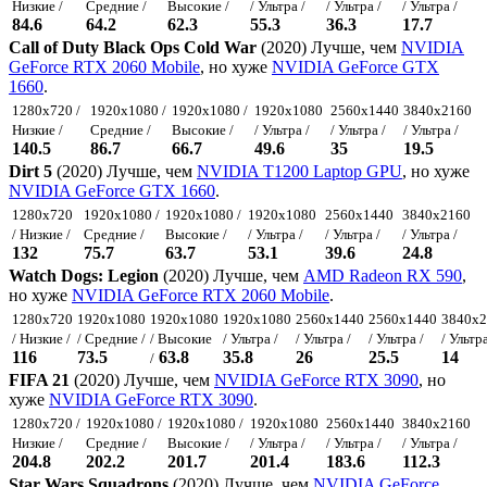
Низкие /
Средние /
Высокие /
/ Ультра /
/ Ультра /
/ Ультра /
84.6
64.2
62.3
55.3
36.3
17.7
Call of Duty Black Ops Cold War
(2020) Лучше, чем
NVIDIA
GeForce RTX 2060 Mobile
, но хуже
NVIDIA GeForce GTX
1660
.
1280x720 /
1920x1080 /
1920x1080 /
1920x1080
2560x1440
3840x2160
Низкие /
Средние /
Высокие /
/ Ультра /
/ Ультра /
/ Ультра /
140.5
86.7
66.7
49.6
35
19.5
Dirt 5
(2020) Лучше, чем
NVIDIA T1200 Laptop GPU
, но хуже
NVIDIA GeForce GTX 1660
.
1280x720
1920x1080 /
1920x1080 /
1920x1080
2560x1440
3840x2160
/ Низкие /
Средние /
Высокие /
/ Ультра /
/ Ультра /
/ Ультра /
132
75.7
63.7
53.1
39.6
24.8
Watch Dogs: Legion
(2020) Лучше, чем
AMD Radeon RX 590
,
но хуже
NVIDIA GeForce RTX 2060 Mobile
.
1280x720
1920x1080
1920x1080
1920x1080
2560x1440
2560x1440
3840x2
/ Низкие /
/ Средние /
/ Высокие
/ Ультра /
/ Ультра /
/ Ультра /
/ Ультра
116
73.5
63.8
35.8
26
25.5
14
/
FIFA 21
(2020) Лучше, чем
NVIDIA GeForce RTX 3090
, но
хуже
NVIDIA GeForce RTX 3090
.
1280x720 /
1920x1080 /
1920x1080 /
1920x1080
2560x1440
3840x2160
Низкие /
Средние /
Высокие /
/ Ультра /
/ Ультра /
/ Ультра /
204.8
202.2
201.7
201.4
183.6
112.3
Star Wars Squadrons
(2020) Лучше, чем
NVIDIA GeForce