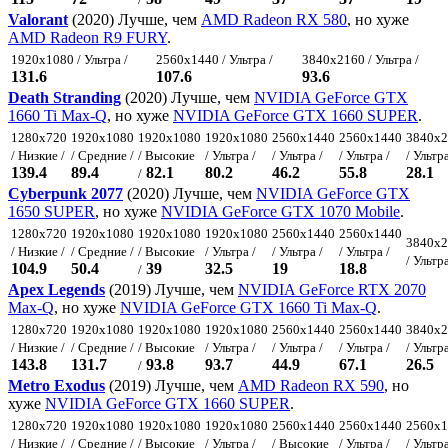
Valorant
(2020) Лучше, чем
AMD Radeon RX 580
, но хуже
AMD Radeon R9 FURY
.
1920x1080 / Ультра /
2560x1440 / Ультра /
3840x2160 / Ультра /
131.6
107.6
93.6
Death Stranding
(2020) Лучше, чем
NVIDIA GeForce GTX
1660 Ti Max-Q
, но хуже
NVIDIA GeForce GTX 1660 SUPER
.
1280x720
1920x1080
1920x1080
1920x1080
2560x1440
2560x1440
3840x2
/ Низкие /
/ Средние /
/ Высокие
/ Ультра /
/ Ультра /
/ Ультра /
/ Ультра
139.4
89.4
82.1
80.2
46.2
55.8
28.1
/
Cyberpunk 2077
(2020) Лучше, чем
NVIDIA GeForce GTX
1650 SUPER
, но хуже
NVIDIA GeForce GTX 1070 Mobile
.
1280x720
1920x1080
1920x1080
1920x1080
2560x1440
2560x1440
3840x2
/ Низкие /
/ Средние /
/ Высокие
/ Ультра /
/ Ультра /
/ Ультра /
/ Ультра
104.9
50.4
39
32.5
19
18.8
/
Apex Legends
(2019) Лучше, чем
NVIDIA GeForce RTX 2070
Max-Q
, но хуже
NVIDIA GeForce GTX 1660 Ti Max-Q
.
1280x720
1920x1080
1920x1080
1920x1080
2560x1440
2560x1440
3840x2
/ Низкие /
/ Средние /
/ Высокие
/ Ультра /
/ Ультра /
/ Ультра /
/ Ультра
143.8
131.7
93.8
93.7
44.9
67.1
26.5
/
Metro Exodus
(2019) Лучше, чем
AMD Radeon RX 590
, но
хуже
NVIDIA GeForce GTX 1660 SUPER
.
1280x720
1920x1080
1920x1080
1920x1080
2560x1440
2560x1440
2560x1
/ Низкие /
/ Средние /
/ Высокие
/ Ультра /
/ Высокие
/ Ультра /
/ Ультра