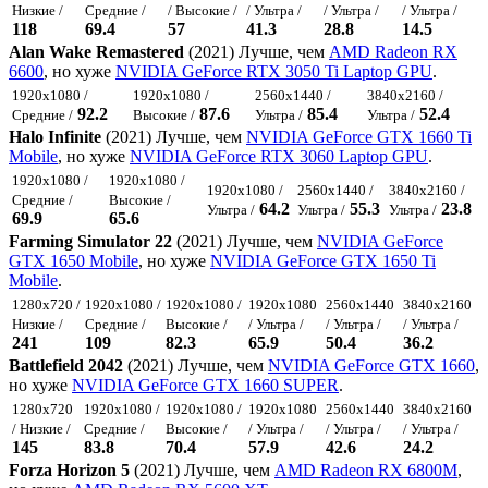
Низкие /
Средние /
/ Высокие /
/ Ультра /
/ Ультра /
/ Ультра /
118
69.4
57
41.3
28.8
14.5
Alan Wake Remastered
(2021) Лучше, чем
AMD Radeon RX
6600
, но хуже
NVIDIA GeForce RTX 3050 Ti Laptop GPU
.
1920x1080 /
1920x1080 /
2560x1440 /
3840x2160 /
92.2
87.6
85.4
52.4
Средние /
Высокие /
Ультра /
Ультра /
Halo Infinite
(2021) Лучше, чем
NVIDIA GeForce GTX 1660 Ti
Mobile
, но хуже
NVIDIA GeForce RTX 3060 Laptop GPU
.
1920x1080 /
1920x1080 /
1920x1080 /
2560x1440 /
3840x2160 /
Средние /
Высокие /
64.2
55.3
23.8
Ультра /
Ультра /
Ультра /
69.9
65.6
Farming Simulator 22
(2021) Лучше, чем
NVIDIA GeForce
GTX 1650 Mobile
, но хуже
NVIDIA GeForce GTX 1650 Ti
Mobile
.
1280x720 /
1920x1080 /
1920x1080 /
1920x1080
2560x1440
3840x2160
Низкие /
Средние /
Высокие /
/ Ультра /
/ Ультра /
/ Ультра /
241
109
82.3
65.9
50.4
36.2
Battlefield 2042
(2021) Лучше, чем
NVIDIA GeForce GTX 1660
,
но хуже
NVIDIA GeForce GTX 1660 SUPER
.
1280x720
1920x1080 /
1920x1080 /
1920x1080
2560x1440
3840x2160
/ Низкие /
Средние /
Высокие /
/ Ультра /
/ Ультра /
/ Ультра /
145
83.8
70.4
57.9
42.6
24.2
Forza Horizon 5
(2021) Лучше, чем
AMD Radeon RX 6800M
,