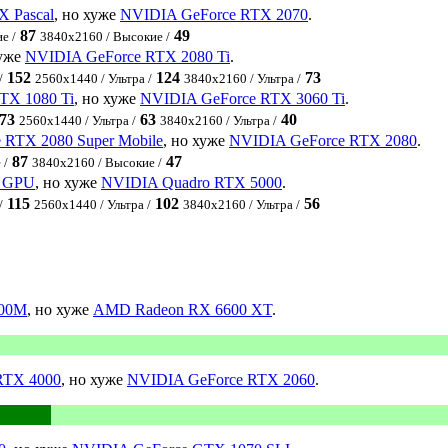
X Pascal
, но хуже
NVIDIA GeForce RTX 2070
.
87
49
е /
3840x2160 / Высокие /
хуже
NVIDIA GeForce RTX 2080 Ti
.
152
124
73
/
2560x1440 / Ультра /
3840x2160 / Ультра /
TX 1080 Ti
, но хуже
NVIDIA GeForce RTX 3060 Ti
.
73
63
40
2560x1440 / Ультра /
3840x2160 / Ультра /
 RTX 2080 Super Mobile
, но хуже
NVIDIA GeForce RTX 2080
.
87
47
 /
3840x2160 / Высокие /
p GPU
, но хуже
NVIDIA Quadro RTX 5000
.
115
102
56
/
2560x1440 / Ультра /
3840x2160 / Ультра /
700M
, но хуже
AMD Radeon RX 6600 XT
.
RTX 4000
, но хуже
NVIDIA GeForce RTX 2060
.