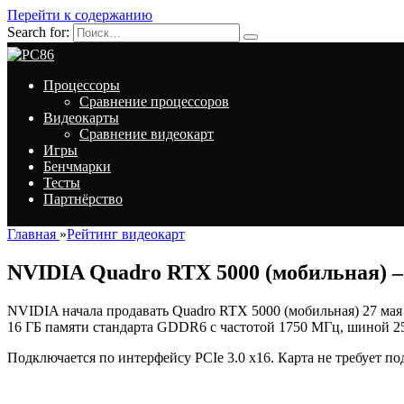
Перейти к содержанию
Search for:
Процессоры
Сравнение процессоров
Видеокарты
Сравнение видеокарт
Игры
Бенчмарки
Тесты
Партнёрство
Главная
»
Рейтинг видеокарт
NVIDIA Quadro RTX 5000 (мобильная) –
NVIDIA начала продавать Quadro RTX 5000 (мобильная) 27 мая 
16 ГБ памяти стандарта GDDR6 с частотой 1750 МГц, шиной 256
Подключается по интерфейсу PCIe 3.0 x16. Карта не требует п