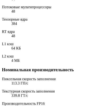
Потоковые мультипроцессоры
48
Тензорные ядра
384
RT ядра
48
L1 кэш
64 КБ
L2 кэш
4 МБ
Номинальная производительность
Пиксельная скорость заполнения
113.3 ГП/с
Текстурная скорость заполнения
339.8 ГТ/с
Производительность FP16