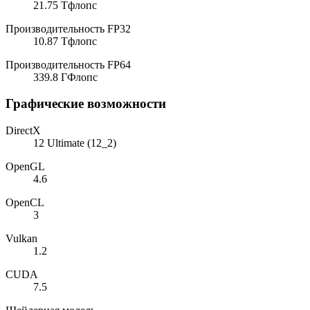
21.75 Тфлопс
Производительность FP32
10.87 Тфлопс
Производительность FP64
339.8 ГФлопс
Графические возможности
DirectX
12 Ultimate (12_2)
OpenGL
4.6
OpenCL
3
Vulkan
1.2
CUDA
7.5