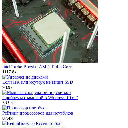
Intel Turbo Boost и AMD Turbo Core
11
17.8к.
Если ПК или ноутбук не видит SSD
9
8.9к.
Проблемы с мышкой в Windows 10 и 7
5
83.3к.
Рейтинг процессоров для ноутбуков
0
7.4к.