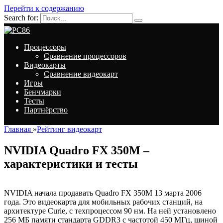
Перейти к содержанию
Search for:
Процессоры
Сравнение процессоров
Видеокарты
Сравнение видеокарт
Игры
Бенчмарки
Тесты
Партнёрство
Главная
»
Рейтинг видеокарт
NVIDIA Quadro FX 350M –
характеристики и тесты
NVIDIA начала продавать Quadro FX 350M 13 марта 2006
года. Это видеокарта для мобильных рабочих станций, на
архитектуре Curie, с техпроцессом 90 нм. На ней установлено
256 МБ памяти стандарта GDDR3 с частотой 450 МГц, шиной