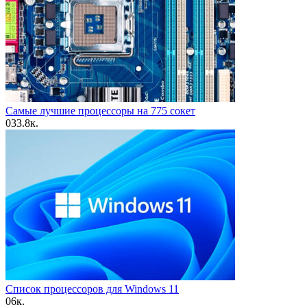
Самые лучшие процессоры на 775 сокет
0
33.8к.
Список процессоров для Windows 11
0
6к.